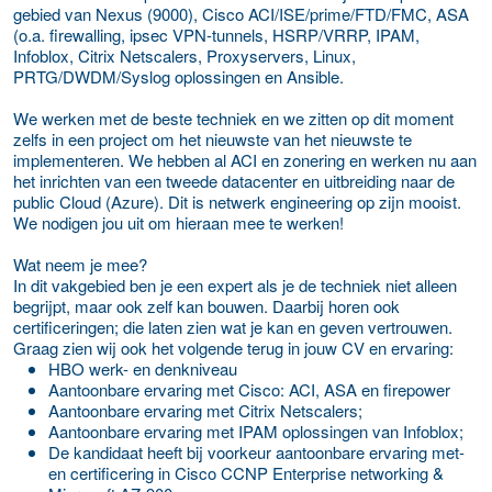
gebied van Nexus (9000), Cisco ACI/ISE/prime/FTD/FMC, ASA
(o.a. firewalling, ipsec VPN-tunnels, HSRP/VRRP, IPAM,
Infoblox, Citrix Netscalers, Proxyservers, Linux,
PRTG/DWDM/Syslog oplossingen en Ansible.
We werken met de beste techniek en we zitten op dit moment
zelfs in een project om het nieuwste van het nieuwste te
implementeren. We hebben al ACI en zonering en werken nu aan
het inrichten van een tweede datacenter en uitbreiding naar de
public Cloud (Azure). Dit is netwerk engineering op zijn mooist.
We nodigen jou uit om hieraan mee te werken!
Wat neem je mee?
In dit vakgebied ben je een expert als je de techniek niet alleen
begrijpt, maar ook zelf kan bouwen. Daarbij horen ook
certificeringen; die laten zien wat je kan en geven vertrouwen.
Graag zien wij ook het volgende terug in jouw CV en ervaring:
HBO werk- en denkniveau
Aantoonbare ervaring met Cisco: ACI, ASA en firepower
Aantoonbare ervaring met Citrix Netscalers;
Aantoonbare ervaring met IPAM oplossingen van Infoblox;
De kandidaat heeft bij voorkeur aantoonbare ervaring met-
en certificering in Cisco CCNP Enterprise networking &