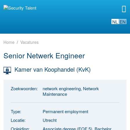
NL
EN
Home
Vacatures
Senior Netwerk Engineer
Kamer van Koophandel (KvK)
Zoekwoorden:
network engineering, Network
Maintenance
Type:
Permanent employment
Locatie:
Utrecht
Opleiding:
Associate degree (EQF 5), Bachelor