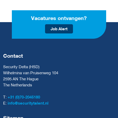
Vacatures ontvangen?
Job Alert
Contact
Security Delta (HSD)
Wilhelmina van Pruisenweg 104
2595 AN The Hague
The Netherlands
T:
+31 (0)70-2045180
E:
info@securitytalent.nl
Sitemap