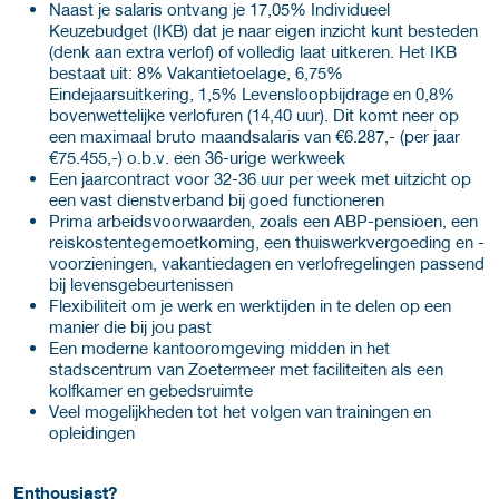
Naast je salaris ontvang je 17,05% Individueel
Keuzebudget (IKB) dat je naar eigen inzicht kunt besteden
(denk aan extra verlof) of volledig laat uitkeren. Het IKB
bestaat uit: 8% Vakantietoelage, 6,75%
Eindejaarsuitkering, 1,5% Levensloopbijdrage en 0,8%
bovenwettelijke verlofuren (14,40 uur). Dit komt neer op
een maximaal bruto maandsalaris van €6.287,- (per jaar
€75.455,-) o.b.v. een 36-urige werkweek
Een jaarcontract voor 32-36 uur per week met uitzicht op
een vast dienstverband bij goed functioneren
Prima arbeidsvoorwaarden, zoals een ABP-pensioen, een
reiskostentegemoetkoming, een thuiswerkvergoeding en -
voorzieningen, vakantiedagen en verlofregelingen passend
bij levensgebeurtenissen
Flexibiliteit om je werk en werktijden in te delen op een
manier die bij jou past
Een moderne kantooromgeving midden in het
stadscentrum van Zoetermeer met faciliteiten als een
kolfkamer en gebedsruimte
Veel mogelijkheden tot het volgen van trainingen en
opleidingen
Enthousiast?