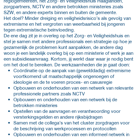
regiogemeenten, het Zorg- en Veiligheidshuis Haaglanden,
zorgpartners, NCTV en andere betrokken ministeries zoals
SZW, en andere experts binnen en buiten de gemeente.
Het doel? Minder dreiging en veiligheidsrisico’s als gevolg van
extremisme en het vergroten van weerbaarheid bij jongeren
tegen extremistische beïnvloeding.
De ene dag zit je in overleg op het Zorg- en Veiligheidshuis en
stel je samen met andere professionals een strategie op hoe je
gezamenlijk de problemen kunt aanpakken, de andere dag
woon je een landelijk overleg bij op een ministerie of werk je aan
een subsidieaanvraag. Kortom, jij werkt daar waar je nodig bent
om het doel te bereiken. De werkzaamheden die je gaat doen:
Coördinatie op de aanpak van (gewelddadig) extremisme
voortkomend uit maatschappelijk ongenoegen of
ideologie en de te voeren proces- en casusregie
Opbouwen en onderhouden van een netwerk van relevante
professionele partners zoals NCTV
Opbouwen en onderhouden van een netwerk bij de
betrokken ministeries
Opstellen van de aanvragen en verantwoording voor
versterkingsgelden en andere rijksbijdragen
Samen met de collega’s van het cluster zorgdragen voor
de beschrijving van werkprocessen en protocollen
Opbouwen en onderhouden van een informeel netwerk in