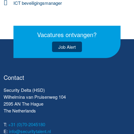
ICT beveiligingsmanager
Vacatures ontvangen?
Job Alert
Contact
Security Delta (HSD)
Wilhelmina van Pruisenweg 104
2595 AN The Hague
The Netherlands
T:
+31 (0)70-2045180
E:
info@securitytalent.nl