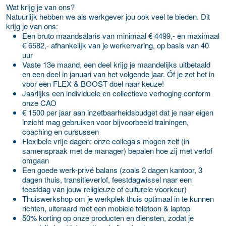
Wat krijg je van ons?
Natuurlijk hebben we als werkgever jou ook veel te bieden. Dit
krijg je van ons:
Een bruto maandsalaris van minimaal € 4499,- en maximaal
€ 6582,- afhankelijk van je werkervaring, op basis van 40
uur
Vaste 13e maand, een deel krijg je maandelijks uitbetaald
en een deel in januari van het volgende jaar. Óf je zet het in
voor een FLEX & BOOST doel naar keuze!
Jaarlijks een individuele en collectieve verhoging conform
onze CAO
€ 1500 per jaar aan inzetbaarheidsbudget dat je naar eigen
inzicht mag gebruiken voor bijvoorbeeld trainingen,
coaching en cursussen
Flexibele vrije dagen: onze collega’s mogen zelf (in
samenspraak met de manager) bepalen hoe zij met verlof
omgaan
Een goede werk-privé balans (zoals 2 dagen kantoor, 3
dagen thuis, transitieverlof, feestdagwissel naar een
feestdag van jouw religieuze of culturele voorkeur)
Thuiswerkshop om je werkplek thuis optimaal in te kunnen
richten, uiteraard met een mobiele telefoon & laptop
50% korting op onze producten en diensten, zodat je