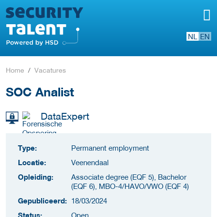
NL
EN
Home
Vacatures
SOC Analist
DataExpert
Type:
Permanent employment
Locatie:
Veenendaal
Opleiding:
Associate degree (EQF 5), Bachelor
(EQF 6), MBO-4/HAVO/VWO (EQF 4)
Gepubliceerd:
18/03/2024
Status:
Open