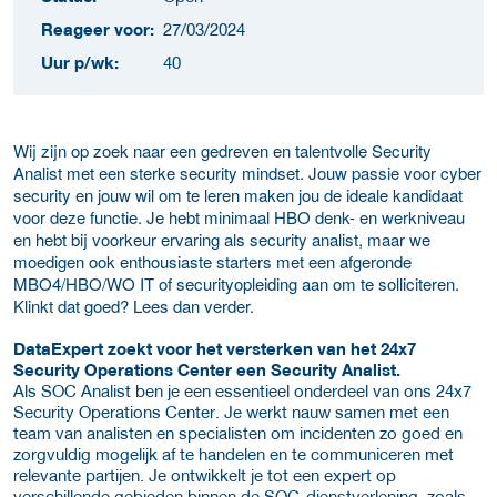
Reageer voor:
27/03/2024
Uur p/wk:
40
Wij zijn op zoek naar een gedreven en talentvolle Security
Analist met een sterke security mindset. Jouw passie voor cyber
security en jouw wil om te leren maken jou de ideale kandidaat
voor deze functie. Je hebt minimaal HBO denk- en werkniveau
en hebt bij voorkeur ervaring als security analist, maar we
moedigen ook enthousiaste starters met een afgeronde
MBO4/HBO/WO IT of securityopleiding aan om te solliciteren.
Klinkt dat goed? Lees dan verder.
DataExpert zoekt voor het versterken van het 24x7
Security Operations Center een Security Analist.
Als SOC Analist ben je een essentieel onderdeel van ons 24x7
Security Operations Center. Je werkt nauw samen met een
team van analisten en specialisten om incidenten zo goed en
zorgvuldig mogelijk af te handelen en te communiceren met
relevante partijen. Je ontwikkelt je tot een expert op
verschillende gebieden binnen de SOC-dienstverlening, zoals