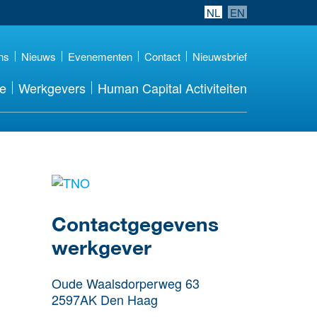
NL
EN
ns
Nieuws
Evenementen
Contact
Nieuwsbrief
re
Werkgevers
Human Capital Activiteiten
Meer werkgever
details
Contactgegevens
werkgever
Oude Waalsdorperweg 63
2597AK
Den Haag