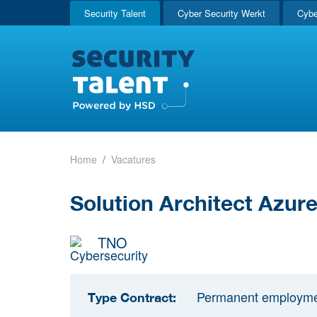
Security Talent
Cyber Security Werkt
Cybe
Home
Vacatures
Solution Architect Azur
TNO
Permanent employm
Type Contract: