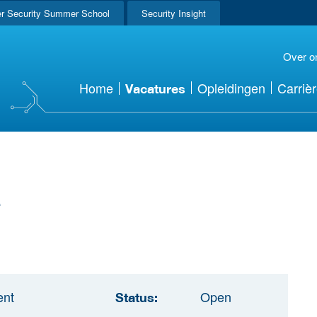
r Security Summer School
Security Insight
Over o
Home
Opleidingen
Carriè
Vacatures
e
ent
Open
Status: