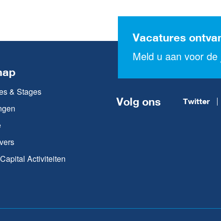
Vacatures ontva
Meld u aan voor de j
map
es & Stages
Volg ons
Twitter
ngen
e
vers
apital Activiteiten