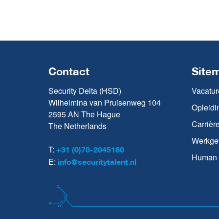
Contact
Site
Security Delta (HSD)
Vacatur
Wilhelmina van Pruisenweg 104
Opleidi
2595 AN The Hague
Carrièr
The Netherlands
Werkge
T:
+31 (0)70-2045180
Human C
E:
info@securitytalent.nl