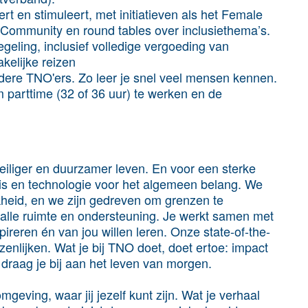
rt en stimuleert, met initiatieven als het Female
ommunity en round tables over inclusiethema’s.
regeling, inclusief volledige vergoeding van
kelijke reizen
ndere TNO'ers. Zo leer je snel veel mensen kennen.
m parttime (32 of 36 uur) te werken en de
iliger en duurzamer leven. En voor een sterke
is en technologie voor het algemeen belang. We
jkheid, en we zijn gedreven om grenzen te
r alle ruimte en ondersteuning. Je werkt samen met
ireren én van jou willen leren. Onze state-of-the-
wezenlijken. Wat je bij TNO doet, doet ertoe: impact
 draag je bij aan het leven van morgen.
eving, waar jij jezelf kunt zijn. Wat je verhaal