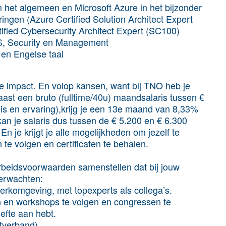
het algemeen en Microsoft Azure in het bijzonder
ringen (Azure Certified Solution Architect Expert
ified Cybersecurity Architect Expert (SC100)
S, Security en Management
en Engelse taal
e impact. En volop kansen, want bij TNO heb je
Naast een bruto (fulltime/40u) maandsalaris tussen €
nnis en ervaring),krijg je een 13e maand van 8,33%
an je salaris dus tussen de € 5.200 en € 6.300
n je krijgt je alle mogelijkheden om jezelf te
 te volgen en certificaten te behalen.
rbeidsvoorwaarden samenstellen dat bij jouw
verwachten:
werkomgeving, met topexperts als collega’s.
n en workshops te volgen en congressen te
efte aan hebt.
stverband).