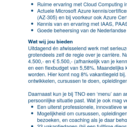
Ruime ervaring met Cloud Computing in 
Actuele Microsoft Azure kennis/certifice
(AZ-305) en bij voorkeur ook Azure Cert
Kennis van en ervaring met IAAS, PAA
Goede beheersing van de Nederlandse 
Wat wij jou bieden
Uitdagend én afwisselend werk met serieuz
grotendeels zelf de regie over je carrière. 
4.500,- en € 5.500,- (afhankelijk van je ke
en een flexbudget van 5,58%. Maandelijks k
worden. Hier komt nog 8% vakantiegeld bij. E
ontwikkelen, cursussen te doen, opleidingen
Daarnaast kun je bij TNO een ‘menu’ aan a
persoonlijke situatie past. Wat je ook mag 
Een uiterst professionele, innovatieve 
Mogelijkheid om cursussen, opleidinge
bezoeken, en coaching als je daar beho
33 vakantiedagen (bij een fulltime dien