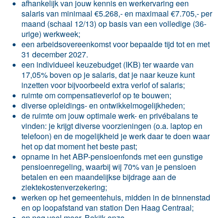
afhankelijk van jouw kennis en werkervaring een
salaris van minimaal €5.268,- en maximaal €7.705,- per
maand (schaal 12/13) op basis van een volledige (36-
urige) werkweek;
een arbeidsovereenkomst voor bepaalde tijd tot en met
31 december 2027.
een individueel keuzebudget (IKB) ter waarde van
17,05% boven op je salaris, dat je naar keuze kunt
inzetten voor bijvoorbeeld extra verlof of salaris;
ruimte om compensatieverlof op te bouwen;
diverse opleidings- en ontwikkelmogelijkheden;
de ruimte om jouw optimale werk- en privébalans te
vinden: je krijgt diverse voorzieningen (o.a. laptop en
telefoon) en de mogelijkheid je werk daar te doen waar
het op dat moment het beste past;
opname in het ABP-pensioenfonds met een gunstige
pensioenregeling, waarbij wij 70% van je pensioen
betalen en een maandelijkse bijdrage aan de
ziektekostenverzekering;
werken op het gemeentehuis, midden in de binnenstad
en op loopafstand van station Den Haag Centraal;
en nog veel meer. Bekijk onze