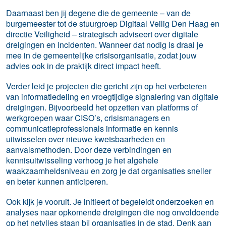
Daarnaast ben jij degene die de gemeente – van de
burgemeester tot de stuurgroep Digitaal Veilig Den Haag en
directie Veiligheid – strategisch adviseert over digitale
dreigingen en incidenten. Wanneer dat nodig is draai je
mee in de gemeentelijke crisisorganisatie, zodat jouw
advies ook in de praktijk direct impact heeft.
Verder leid je projecten die gericht zijn op het verbeteren
van informatiedeling en vroegtijdige signalering van digitale
dreigingen. Bijvoorbeeld het opzetten van platforms of
werkgroepen waar CISO’s, crisismanagers en
communicatieprofessionals informatie en kennis
uitwisselen over nieuwe kwetsbaarheden en
aanvalsmethoden. Door deze verbindingen en
kennisuitwisseling verhoog je het algehele
waakzaamheidsniveau en zorg je dat organisaties sneller
en beter kunnen anticiperen.
Ook kijk je vooruit. Je initieert of begeleidt onderzoeken en
analyses naar opkomende dreigingen die nog onvoldoende
op het netvlies staan bij organisaties in de stad. Denk aan