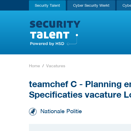
Security Talent
Cyber Security Werkt
Cybe
Home
Vacatures
teamchef C - Planning 
Specificaties vacature L
Nationale Politie