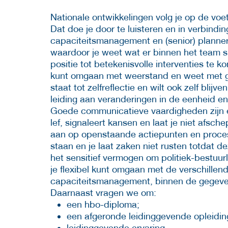
Nationale ontwikkelingen volg je op de voe
Dat doe je door te luisteren en in verbindi
capaciteitsmanagement en (senior) planners
waardoor je weet wat er binnen het team s
positie tot betekenisvolle interventies t
kunt omgaan met weerstand en weet met ge
staat tot zelfreflectie en wilt ook zelf blijv
leiding aan veranderingen in de eenheid en
Goede communicatieve vaardigheden zijn ee
lef, signaleert kansen en laat je niet afsc
aan op openstaande actiepunten en procesa
staan en je laat zaken niet rusten totdat de
het sensitief vermogen om politiek-bestuur
je flexibel kunt omgaan met de verschille
capaciteitsmanagement, binnen de gegeve
Daarnaast vragen we om:
een hbo-diploma;
een afgeronde leidinggevende opleidin
leidinggevende ervaring.