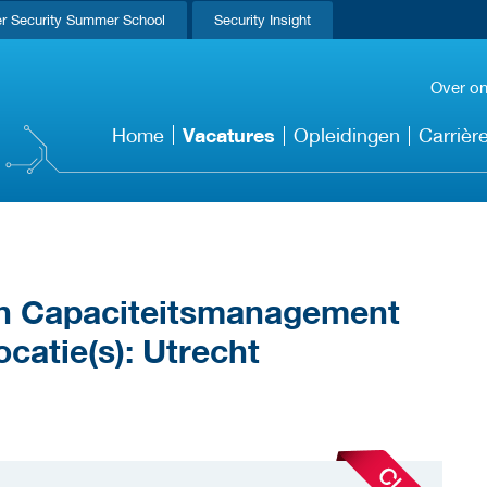
r Security Summer School
Security Insight
Over o
Vacatures
Home
Opleidingen
Carrièr
en Capaciteitsmanagement
ocatie(s): Utrecht