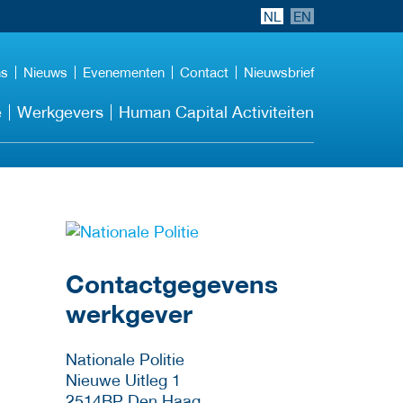
NL
EN
ns
Nieuws
Evenementen
Contact
Nieuwsbrief
e
Werkgevers
Human Capital Activiteiten
Meer werkgever
details
Contactgegevens
werkgever
Nationale Politie
Nieuwe Uitleg 1
2514BP
Den Haag