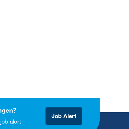
ngen?
Job Alert
job alert