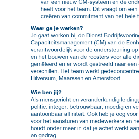
van een nieuw CM-systeem en de onder
heeft voor het team. Dit vraagt om een
creëren van commitment van het hele 
Waar ga je werken?
Je gaat werken bij de Dienst Bedrijfsvoeri
Capaciteitsmanagement (CM) van de Eenh
verantwoordelijk voor de ondersteuning o
en het bouwen van de roosters voor alle di
gemêleerd en er wordt gestreefd naar een di
verschillen. Het team werkt gedeconcentreer
Hilversum, Maarssen en Amersfoort.
Wie ben jij?
Als mensgericht en veranderkundig leidin
politie: integer, betrouwbaar, moedig en 
aantoonbaar affiniteit. Ook heb je oog voo
voor het aansturen van medewerkers en he
houdt onder meer in dat je actief werkt aa
en gedrag.