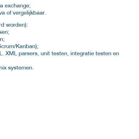
ta exchange;
a of vergelijkbaar.
rd worden):
sen;
n;
(Scrum/Kanban);
. XML parsers, unit testen, integratie testen en
Unix systemen.