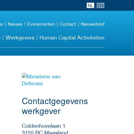
NL
EN
ns
Nieuws
Evenementen
Contact
Nieuwsbrief
e
Werkgevers
Human Capital Activiteiten
Meer werkgever
details
Contactgegevens
werkgever
Coldenhovelaan 1
3155 RC
Maasland