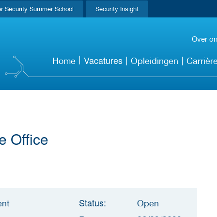
r Security Summer School
Security Insight
Over o
Vacatures
Home
Opleidingen
Carrièr
 Office
Status:
ent
Open