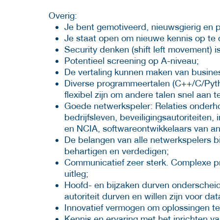
Overig:
Je bent gemotiveerd, nieuwsgierig en pr
Je staat open om nieuwe kennis op te 
Security denken (shift left movement) 
Potentieel screening op A-niveau;
De vertaling kunnen maken van business
Diverse programmeertalen (C++/C/Pyt
flexibel zijn om andere talen snel aan t
Goede netwerkspeler: Relaties onderh
bedrijfsleven, beveiligingsautoriteiten
en NCIA, softwareontwikkelaars van an
De belangen van alle netwerkspelers 
behartigen en verdedigen;
Communicatief zeer sterk. Complexe p
uitleg;
Hoofd- en bijzaken durven onderscheid
autoriteit durven en willen zijn voor d
Innovatief vermogen om oplossingen te
Kennis en ervaring met het inrichten v