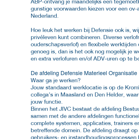
ABP-ontvang je maandelijks een tegemoetk
gunstige voorwaarden kiezen voor een ov-
Nederland.
Hoe leuk het werken bij Defensie ook is, wij
privéleven kunt combineren. Diverse verlof
ouderschapsverlof) en flexibele werktijden 
genoeg is, dan is het ook nog mogelijk je we
en extra verlofuren en/of ADV-uren op te 
De afdeling Defensie Materieel Organisatie
Waar ga je werken?
Jouw standaard werklocatie is op de Kromh
collega’s in Maasland en Den Helder, waar
jouw functie.
Binnen het JIVC bestaat de afdeling Bestu
samen met de andere afdelingen functionel
complete systemen, applicaties, trainers e
betreffende domein. De afdeling draagt op
gebruikers- en instandhoudingsprocessen b