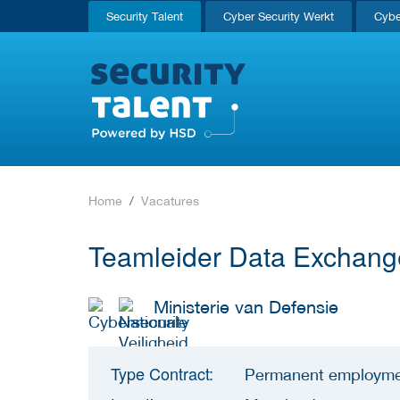
Security Talent
Cyber Security Werkt
Cybe
Home
Vacatures
Teamleider Data Exchange
Ministerie van Defensie
Type Contract:
Permanent employm