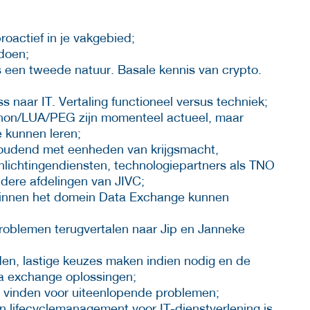
oactief in je vakgebied;
doen;
is een tweede natuur. Basale kennis van crypto.
 naar IT. Vertaling functioneel versus techniek;
hon/LUA/PEG zijn momenteel actueel, maar
e kunnen leren;
oudend met eenheden van krijgsmacht,
, inlichtingendiensten, technologiepartners als TNO
dere afdelingen van JIVC;
binnen het domein Data Exchange kunnen
roblemen terugvertalen naar Jip en Janneke
en, lastige keuzes maken indien nodig en de
ata exchange oplossingen;
 vinden voor uiteenlopende problemen;
an lifecyclemanagement voor IT-dienstverlening is