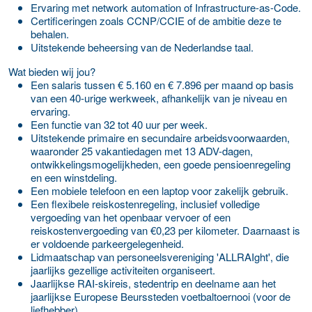
Ervaring met network automation of Infrastructure-as-Code.
Certificeringen zoals CCNP/CCIE of de ambitie deze te
behalen.
Uitstekende beheersing van de Nederlandse taal.
Wat bieden wij jou?
Een salaris tussen € 5.160 en € 7.896 per maand op basis
van een 40-urige werkweek, afhankelijk van je niveau en
ervaring.
Een functie van 32 tot 40 uur per week.
Uitstekende primaire en secundaire arbeidsvoorwaarden,
waaronder 25 vakantiedagen met 13 ADV-dagen,
ontwikkelingsmogelijkheden, een goede pensioenregeling
en een winstdeling.
Een mobiele telefoon en een laptop voor zakelijk gebruik.
Een flexibele reiskostenregeling, inclusief volledige
vergoeding van het openbaar vervoer of een
reiskostenvergoeding van €0,23 per kilometer. Daarnaast is
er voldoende parkeergelegenheid.
Lidmaatschap van personeelsvereniging 'ALLRAIght', die
jaarlijks gezellige activiteiten organiseert.
Jaarlijkse RAI-skireis, stedentrip en deelname aan het
jaarlijkse Europese Beurssteden voetbaltoernooi (voor de
liefhebber).