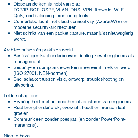
Diepgaande kennis hebt van o.a.:
TCP/IP, BGP, OSPF, VLAN, DNS, VPN, firewalls, Wi-Fi,
QoS, load balancing, monitoring-tools.
Comfortabel bent met cloud connectivity (Azure/AWS) en
moderne security-architecturen.
Niet schrikt van een packet capture, maar juist nieuwsgierig
wordt.
Architectonisch én praktisch denkt
Beslissingen kunt onderbouwen richting zowel engineers als
management.
Security- en compliance-denken meeneemt in elk ontwerp
(ISO 27001, NEN-normen).
Snel schakelt tussen visie, ontwerp, troubleshooting en
uitvoering.
Leiderschap toont
Ervaring hebt met het coachen of aansturen van engineers.
Rust brengt onder druk, overzicht houdt en mensen laat
groeien.
Communiceert zonder poespas (en zonder PowerPoint-
marathons).
Nice-to-have