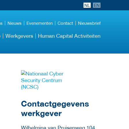
NL
EN
ns
Nieuws
Evenementen
Contact
Nieuwsbrief
e
Werkgevers
Human Capital Activiteiten
Meer werkgever
details
Contactgegevens
werkgever
Wilhelmina van Pruisenweg 104