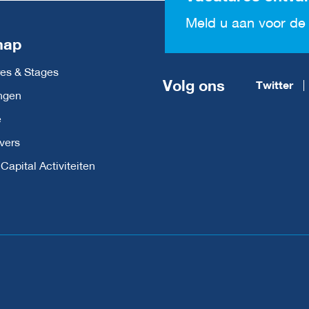
Meld u aan voor de 
map
es & Stages
Volg ons
Twitter
ngen
e
vers
apital Activiteiten