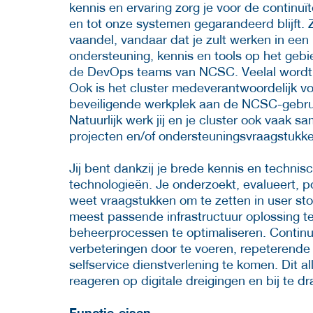
kennis en ervaring zorg je voor de continuï
en tot onze systemen gegarandeerd blijft. Zo
vaandel, vandaar dat je zult werken in een 
ondersteuning, kennis en tools op het gebi
de DevOps teams van NCSC. Veelal wordt h
Ook is het cluster medeverantwoordelijk v
beveiligende werkplek aan de NCSC-gebruik
Natuurlijk werk jij en je cluster ook vaak s
projecten en/of ondersteuningsvraagstukke
Jij bent dankzij je brede kennis en techni
technologieën. Je onderzoekt, evalueert, 
weet vraagstukken om te zetten in user sto
meest passende infrastructuur oplossing t
beheerprocessen te optimaliseren. Continu 
verbeteringen door te voeren, repeterende 
selfservice dienstverlening te komen. Dit 
reageren op digitale dreigingen en bij te 
Functie-eisen