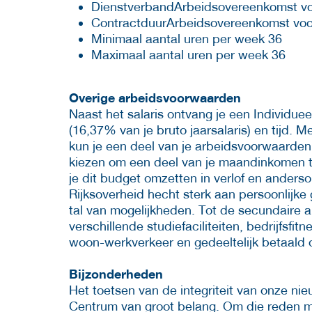
Dienst­verbandArbeidsovereenkomst voo
Contract­duurArbeidsovereenkomst voor
Minimaal aantal uren per week 36
Maximaal aantal uren per week 36
Overige arbeidsvoorwaarden
Naast het salaris ontvang je een Individue
(16,37% van je bruto jaarsalaris) en tijd. M
kun je een deel van je arbeidsvoorwaarden 
kiezen om een deel van je maandinkomen te
je dit budget omzetten in verlof en anderso
Rijksoverheid hecht sterk aan persoonlijke
tal van mogelijkheden. Tot de secundaire
verschillende studiefaciliteiten, bedrijfsfi
woon-werkverkeer en gedeeltelijk betaald 
Bijzonderheden
Het toetsen van de integriteit van onze nie
Centrum van groot belang. Om die reden m