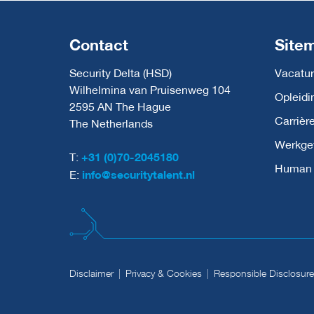
Contact
Site
Security Delta (HSD)
Vacatur
Wilhelmina van Pruisenweg 104
Opleidi
2595 AN The Hague
Carrièr
The Netherlands
Werkge
T:
+31 (0)70-2045180
Human C
E:
info@securitytalent.nl
Disclaimer
Privacy & Cookies
Responsible Disclosure