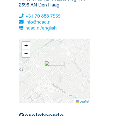
2595 AN
Den Haag
+31 70 888 7555
info@ncsc.nl
ncsc.nl/english
+
−
Leaflet
Gerelateerde