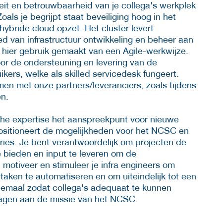
teit en betrouwbaarheid van je collega's werkplek
als je begrijpt staat beveiliging hoog in het
hybride cloud opzet. Het cluster levert
ed van infrastructuur ontwikkeling en beheer aan
ier gebruik gemaakt van een Agile-werkwijze.
oor de ondersteuning en levering van de
ers, welke als skilled servicedesk fungeert.
amen met onze partners/leveranciers, zoals tijdens
n.
sche expertise het aanspreekpunt voor nieuwe
positioneert de mogelijkheden voor het NCSC en
ries. Je bent verantwoordelijk om projecten de
e bieden en input te leveren om de
motiveer en stimuleer je infra engineers om
taken te automatiseren en om uiteindelijk tot een
allemaal zodat collega's adequaat te kunnen
dragen aan de missie van het NCSC.