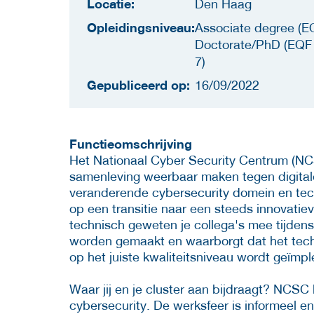
Locatie:
Den Haag
Opleidingsniveau:
Associate degree (EQ
Doctorate/PhD (EQF 
7)
Gepubliceerd op:
16/09/2022
Functieomschrijving
Het Nationaal Cyber Security Centrum (NC
samenleving weerbaar maken tegen digitale
veranderende cybersecurity domein en tec
op een transitie naar een steeds innovatiev
technisch geweten je collega's mee tijdens
worden gemaakt en waarborgt dat het techn
op het juiste kwaliteitsniveau wordt geïmp
Waar jij en je cluster aan bijdraagt? NCSC
cybersecurity. De werksfeer is informeel en 