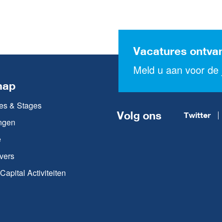
Vacatures ontva
Meld u aan voor de j
map
es & Stages
Volg ons
Twitter
ngen
e
vers
apital Activiteiten