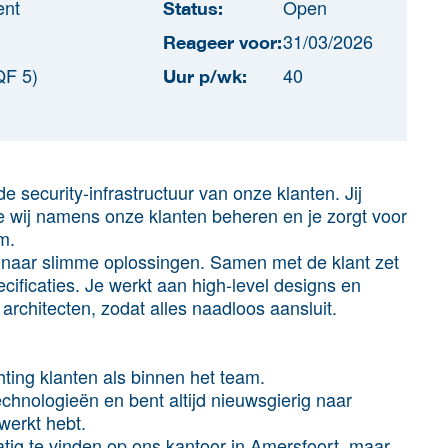
ent
Open
Status:
31/03/2026
Reageer voor:
QF 5)
40
Uur p/wk:
de security-infrastructuur van onze klanten. Jij
 wij namens onze klanten beheren en je zorgt voor
m.
 naar slimme oplossingen. Samen met de klant zet
ificaties. Je werkt aan high-level designs en
architecten, zodat alles naadloos aansluit.
ting klanten als binnen het team.
echnologieën en bent altijd nieuwsgierig naar
werkt hebt.
atig te vinden op ons kantoor in Amersfoort, maar