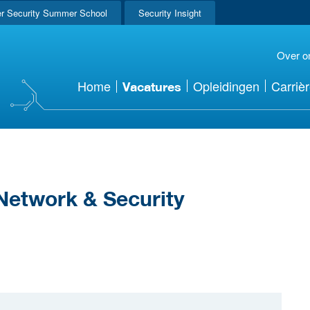
r Security Summer School
Security Insight
Over o
Home
Opleidingen
Carriè
Vacatures
Network & Security