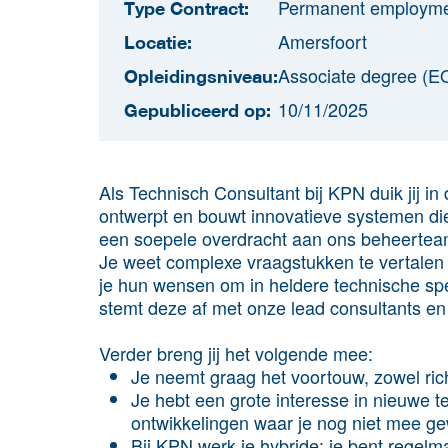
Permanent employm
Type Contract:
Amersfoort
Locatie:
Associate degree (E
Opleidingsniveau:
10/11/2025
Gepubliceerd op:
Als Technisch Consultant bij KPN duik jij in 
ontwerpt en bouwt innovatieve systemen die
een soepele overdracht aan ons beheertea
Je weet complexe vraagstukken te vertalen
je hun wensen om in heldere technische spec
stemt deze af met onze lead consultants en 
Verder breng jij het volgende mee:
Je neemt graag het voortouw, zowel rich
Je hebt een grote interesse in nieuwe t
ontwikkelingen waar je nog niet mee ge
Bij KPN werk je hybride: je bent regelm