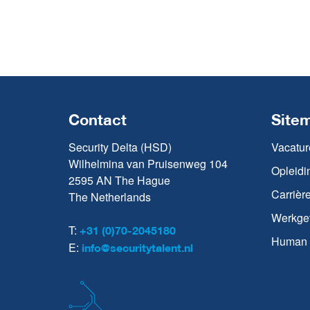
Contact
Site
Security Delta (HSD)
Vacatur
Wilhelmina van Pruisenweg 104
Opleidi
2595 AN The Hague
Carrièr
The Netherlands
Werkge
T:
+31 (0)70-2045180
Human C
E:
info@securitytalent.nl