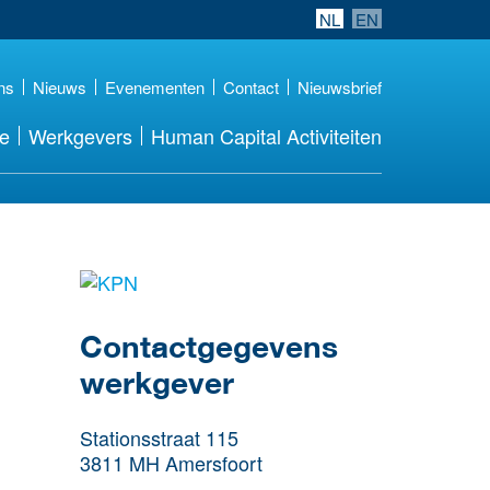
NL
EN
ns
Nieuws
Evenementen
Contact
Nieuwsbrief
re
Werkgevers
Human Capital Activiteiten
Meer werkgever
details
Contactgegevens
werkgever
Stationsstraat 115
3811 MH
Amersfoort