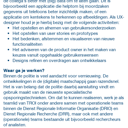
de collega’s beter met (big) data om te laten gaan. Dit is
bijvoorbeeld een applicatie die helpt
om bij moordzaken
gegevens uit telefoons beter inzichtelijk maken, of een
applicatie om kentekens te herkennen op afbeeldingen. Als UX-
designer houd je je hierbij bezig met de volgende activiteiten:
Het opstellen en afnemen van gebruikersonderzoeken
Het opstellen van user stories en prototypes
Het bedenken, afstemmen en visualiseren van nieuwe
functionaliteiten
Het adviseren van de product owner in het maken van
keuzes vanuit opgehaalde gebruikerswensen
Designs refinen en overdragen aan ontwikkelaars
Waar ga je werken?
Binnen de politie is veel aandacht voor vernieuwing. De
ontwikkelingen in de (digitale) maatschappij gaan razendsnel.
Het is van belang dat de politie daarbij aansluiting vindt en
gebruik maakt van de nieuwste specialistische
opsporingstechnieken. Om dat te kunnen realiseren, werk je als
teamlid van TROI onder andere samen met operationele teams
binnen de Dienst Regionale Informatie Organisatie (DRIO) en
Dienst Regionale Recherche (DRR), maar ook met andere
(operationele) teams bestaande uit bijvoorbeeld rechercheurs
of analisten.