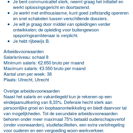
Je bent communicatief sterk, neemt graag het initiatief en
werkt oplossingsgericht en doortastend.
Je werkt met enthousiasme, kunt goed zelfstandig opereren
en snel schakelen tussen verschillende dossiers.
Je wilt je graag door middel van opleidingen verder
ontwikkelen; de opleiding voor buitengewoon
opsporingsambtenaar is verplicht.
Je hebt rijbewijs B.
Arbeidsvoorwaarden
Salarisniveau
:
schaal 8
Minimum salaris: €2.650 bruto per maand
Maximum salaris
:
€3.550 bruto per maand
Aantal uren per week
:
38
Plaats
:
Utrecht, Utrecht
Overige arbeidsvoorwaarden
Naast het salaris en vakantiegeld kun je rekenen op een
eindejaarsuitkering van 8,33%. Defensie hecht sterk aan
persoonlijke groei en loopbaanontwikkeling en biedt daarvoor tal
van mogelijkheden. Tot de secundaire arbeidsvoorwaarden
behoren onder meer maximaal 75% betaald ouderschapsverlof
(onder voorwaarden), studiefaciliteiten, een extra verlofregeling
voor ouderen en een vergoeding woon-werkverkeer.