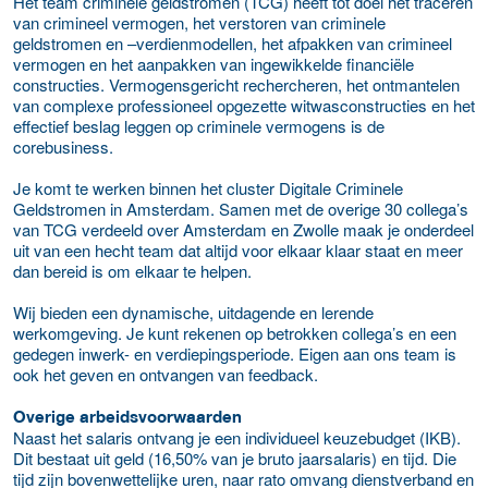
Het team criminele geldstromen (TCG) heeft tot doel het traceren
van crimineel vermogen, het verstoren van criminele
geldstromen en –verdienmodellen, het afpakken van crimineel
vermogen en het aanpakken van ingewikkelde financiële
constructies. Vermogensgericht rechercheren, het ontmantelen
van complexe professioneel opgezette witwasconstructies en het
effectief beslag leggen op criminele vermogens is de
corebusiness.
Je komt te werken binnen het cluster Digitale Criminele
Geldstromen in Amsterdam. Samen met de overige 30 collega’s
van TCG verdeeld over Amsterdam en Zwolle maak je onderdeel
uit van een hecht team dat altijd voor elkaar klaar staat en meer
dan bereid is om elkaar te helpen.
Wij bieden een dynamische, uitdagende en lerende
werkomgeving. Je kunt rekenen op betrokken collega’s en een
gedegen inwerk- en verdiepingsperiode. Eigen aan ons team is
ook het geven en ontvangen van feedback.
Overige arbeidsvoorwaarden
Naast het salaris ontvang je een individueel keuzebudget (IKB).
Dit bestaat uit geld (16,50% van je bruto jaarsalaris) en tijd. Die
tijd zijn bovenwettelijke uren, naar rato omvang dienstverband en