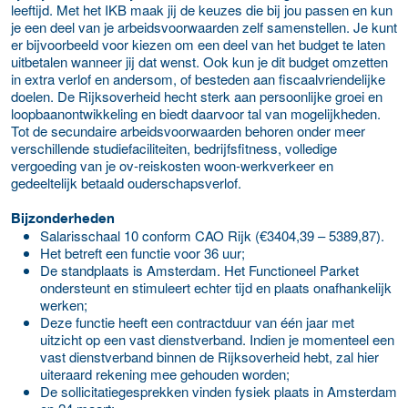
leeftijd. Met het IKB maak jij de keuzes die bij jou passen en kun
je een deel van je arbeidsvoorwaarden zelf samenstellen. Je kunt
er bijvoorbeeld voor kiezen om een deel van het budget te laten
uitbetalen wanneer jij dat wenst. Ook kun je dit budget omzetten
in extra verlof en andersom, of besteden aan fiscaalvriendelijke
doelen. De Rijksoverheid hecht sterk aan persoonlijke groei en
loopbaanontwikkeling en biedt daarvoor tal van mogelijkheden.
Tot de secundaire arbeidsvoorwaarden behoren onder meer
verschillende studiefaciliteiten, bedrijfsfitness, volledige
vergoeding van je ov-reiskosten woon-werkverkeer en
gedeeltelijk betaald ouderschapsverlof.
Bijzonderheden
Salarisschaal 10 conform CAO Rijk (€3404,39 – 5389,87).
Het betreft een functie voor 36 uur;
De standplaats is Amsterdam. Het Functioneel Parket
ondersteunt en stimuleert echter tijd en plaats onafhankelijk
werken;
Deze functie heeft een contractduur van één jaar met
uitzicht op een vast dienstverband. Indien je momenteel een
vast dienstverband binnen de Rijksoverheid hebt, zal hier
uiteraard rekening mee gehouden worden;
De sollicitatiegesprekken vinden fysiek plaats in Amsterdam