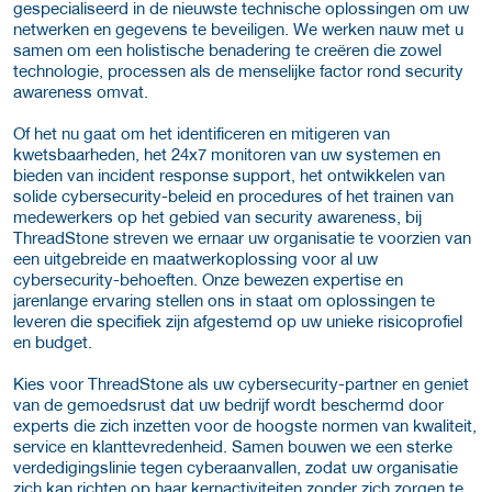
gespecialiseerd in de nieuwste technische oplossingen om uw
netwerken en gegevens te beveiligen. We werken nauw met u
samen om een holistische benadering te creëren die zowel
technologie, processen als de menselijke factor rond security
awareness omvat.
Of het nu gaat om het identificeren en mitigeren van
kwetsbaarheden, het 24x7 monitoren van uw systemen en
bieden van incident response support, het ontwikkelen van
solide cybersecurity-beleid en procedures of het trainen van
medewerkers op het gebied van security awareness, bij
ThreadStone streven we ernaar uw organisatie te voorzien van
een uitgebreide en maatwerkoplossing voor al uw
cybersecurity-behoeften. Onze bewezen expertise en
jarenlange ervaring stellen ons in staat om oplossingen te
leveren die specifiek zijn afgestemd op uw unieke risicoprofiel
en budget.
Kies voor ThreadStone als uw cybersecurity-partner en geniet
van de gemoedsrust dat uw bedrijf wordt beschermd door
experts die zich inzetten voor de hoogste normen van kwaliteit,
service en klanttevredenheid. Samen bouwen we een sterke
verdedigingslinie tegen cyberaanvallen, zodat uw organisatie
zich kan richten op haar kernactiviteiten zonder zich zorgen te