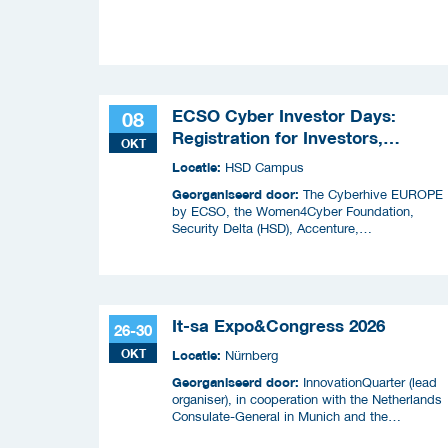
ECSO Cyber Investor Days:
08
Registration for Investors,
OKT
Integrators, and Cybersecurity
Locatie:
HSD Campus
Enthusiasts 2026
Georganiseerd door:
The Cyberhive EUROPE
by ECSO, the Women4Cyber Foundation,
Security Delta (HSD), Accenture,
InnovationQuarter, The Municipality of The
Hague, and TIN Capital.
It-sa Expo&Congress 2026
26-30
OKT
Locatie:
Nürnberg
Georganiseerd door:
InnovationQuarter (lead
organiser), in cooperation with the Netherlands
Consulate-General in Munich and the
Netherlands Enterprise Agency (RVO)