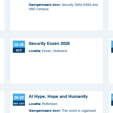
Georganiseerd door:
Security Delta (HSD) and
HSD Campus
Security Essen 2026
22-25
SEP
Locatie:
Essen, Duitsland
AI Hype, Hope and Humanity
29-02
Locatie:
SEP-OKT
Rotterdam
Georganiseerd door:
This event is organised