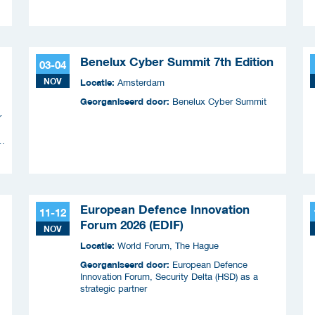
Koninkrijksrelaties en wordt uitgevoerd samen
met ICTU)
Benelux Cyber Summit 7th Edition
03-04
NOV
Locatie:
Amsterdam
Georganiseerd door:
Benelux Cyber Summit
r
n
European Defence Innovation
11-12
Forum 2026 (EDIF)
NOV
Locatie:
World Forum, The Hague
Georganiseerd door:
European Defence
Innovation Forum, Security Delta (HSD) as a
strategic partner