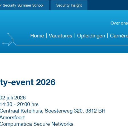
r Security Summer School
Security Insight
Over ons
Home
Vacatures
Opleidingen
Carrièr
ty-event 2026
02 juli 2026
14:30
-
20:00 hrs
Centraal Ketelhuis, Soesterweg 320, 3812 BH
Amersfoort
Compumatica Secure Networks