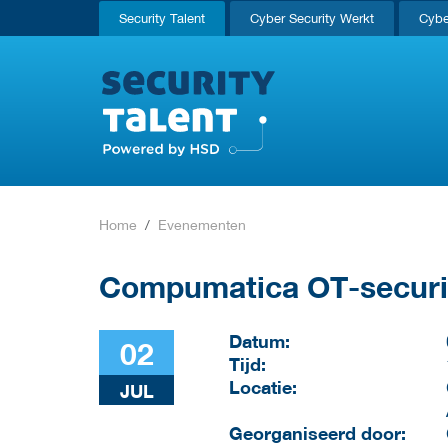
Security Talent
Cyber Security Werkt
Cybe
Home
Evenementen
Compumatica OT-securi
Datum:
02
Tijd:
Locatie:
JUL
Georganiseerd door: