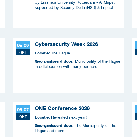
by Erasmus University Rotterdam - AI Maps,
supported by Security Delta (HSD) & Impact
f
Coalitie Safety & Security
&
Cybersecurity Week 2026
05-09
OKT
Locatie:
The Hague
Georganiseerd door:
Municipality of the Hague
in collaboration with many partners
ONE Conference 2026
06-07
OKT
Locatie:
Revealed next year!
Georganiseerd door:
The Municipality of The
Hague and more