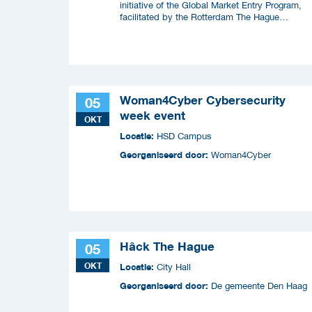
initiative of the Global Market Entry Program,
facilitated by the Rotterdam The Hague
Metropolitan Region (MRDH), the Municipality o
The Hague, InnovationQuarter, and The Hague 
Partners.
Woman4Cyber Cybersecurity
05
week event
OKT
Locatie:
HSD Campus
Georganiseerd door:
Woman4Cyber
Hâck The Hague
05
OKT
Locatie:
City Hall
Georganiseerd door:
De gemeente Den Haag