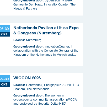
Georganiseerd door:
Cybersecurity week,
Gemeente Den Haag, InnovationQuarter, The
Hague & Partners
Netherlands Pavilion at it-sa Expo
26-30
& Congress (Nuremberg)
OKT
Locatie:
Nuremberg
Georganiseerd door:
InnovationQuarter, in
collaboration with the Consulate General of the
Kingdom of the Netherlands in Munich and
RVO.
WICCON 2026
29-30
OKT
Locatie:
Lichtfabriek, Energieplein 73, 2031 TC
Haarlem, The Netherlands.
Georganiseerd door:
The women in
cybersecurity community association (WICCA),
and endorsed by Security Delta (HSD)