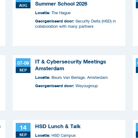
Summer School 2026
AUG
Locatie:
The Hague
Georganiseerd door:
Security Delta (HSD) in
collaboration with many partners
IT & Cybersecurity Meetings
07-09
Amsterdam
SEP
Locatie:
Beurs Van Berlage, Amsterdam
Georganiseerd door:
Weyougroup
)
HSD Lunch & Talk
14
SEP
Locatie:
HSD Campus