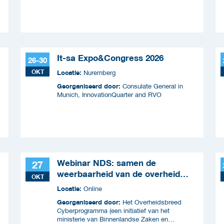
It-sa Expo&Congress 2026
26-30
OKT
Locatie:
Nuremberg
Georganiseerd door:
Consulate General in
Munich, InnovationQuarter and RVO
Webinar NDS: samen de
27
weerbaarheid van de overheid
OKT
versterken
Locatie:
Online
Georganiseerd door:
Het Overheidsbreed
Cyberprogramma (een initiatief van het
ministerie van Binnenlandse Zaken en