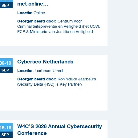
met online
SEP
criminaliteitscampagnes
Locatie:
Online
Georganiseerd door:
Centrum voor
Criminaliteitspreventie en Veiligheid (het CCV),
ECP & Ministerie van Justitie en Veiligheid
Cybersec Netherlands
09-10
SEP
Locatie:
Jaarbeurs Utrecht
Georganiseerd door:
Koninklijke Jaarbeurs
(Security Delta (HSD) is Key Partner)
W4C’S 2026 Annual Cybersecurity
15-16
Conference
SEP