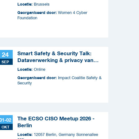
Locatie:
Brussels
Georganiseerd door:
Women 4 Cyber
Foundation
Smart Safety & Security Talk:
24
Dataverwerking & privacy van
SEP
slimme apparaten
Locatie:
Online
Georganiseerd door:
Impact Coalitie Safety &
Security
The ECSO CISO Meetup 2026 -
01-02
Berlin
OKT
Locatie:
12057 Berlin, Germany Sonnenallee