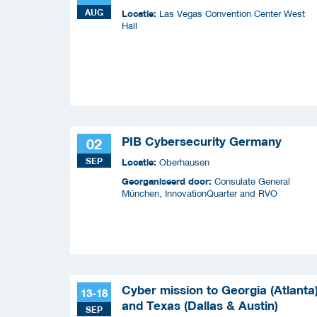
AUG
Locatie:
Las Vegas Convention Center West
Hall
PIB Cybersecurity Germany
02
SEP
Locatie:
Oberhausen
Georganiseerd door:
Consulate General
München, InnovationQuarter and RVO
Cyber mission to Georgia (Atlanta
13-18
and Texas (Dallas & Austin)
SEP