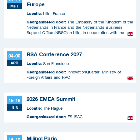
Europe
MRT
Locatie:
Lille, France
Georganiseerd door:
The Embassy of the Kingdom of the
Netherlands in France and the Netherlands Business
Support Office (NBSO) in Lille, in cooperation with the
Netherlands Enterprise Agency (RVO).
RSA Conference 2027
04-09
APR
Locatie:
San Fransisco
Georganiseerd door:
InnovationQuarter, Ministry of
Foreign Affairs and RVO
2026 EMEA Summit
15-18
JUN
Locatie:
The Hague
Georganiseerd door:
FS-ISAC
Milipol Paris
16-19