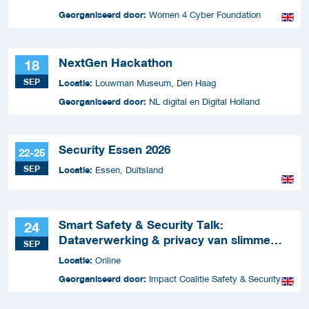
Georganiseerd door:
Women 4 Cyber Foundation
NextGen Hackathon
18
SEP
Locatie:
Louwman Museum, Den Haag
Georganiseerd door:
NL digital en Digital Holland
Security Essen 2026
22-25
SEP
Locatie:
Essen, Duitsland
Smart Safety & Security Talk:
24
Dataverwerking & privacy van slimme
SEP
apparaten
Locatie:
Online
Georganiseerd door:
Impact Coalitie Safety & Security