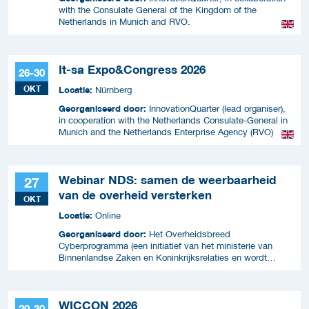
with the Consulate General of the Kingdom of the
Netherlands in Munich and RVO.
It-sa Expo&Congress 2026
26-30
OKT
Locatie:
Nürnberg
Georganiseerd door:
InnovationQuarter (lead organiser),
in cooperation with the Netherlands Consulate-General in
Munich and the Netherlands Enterprise Agency (RVO)
Webinar NDS: samen de weerbaarheid
27
van de overheid versterken
OKT
Locatie:
Online
Georganiseerd door:
Het Overheidsbreed
Cyberprogramma (een initiatief van het ministerie van
Binnenlandse Zaken en Koninkrijksrelaties en wordt
uitgevoerd samen met ICTU)
WICCON 2026
29-30