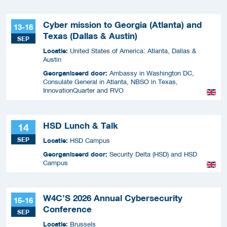
Cyber mission to Georgia (Atlanta) and
13-18
Texas (Dallas & Austin)
SEP
Locatie:
United States of America: Atlanta, Dallas &
Austin
Georganiseerd door:
Ambassy in Washington DC,
Consulate General in Atlanta, NBSO in Texas,
InnovationQuarter and RVO
HSD Lunch & Talk
14
SEP
Locatie:
HSD Campus
Georganiseerd door:
Security Delta (HSD) and HSD
Campus
W4C’S 2026 Annual Cybersecurity
15-16
Conference
SEP
Locatie:
Brussels