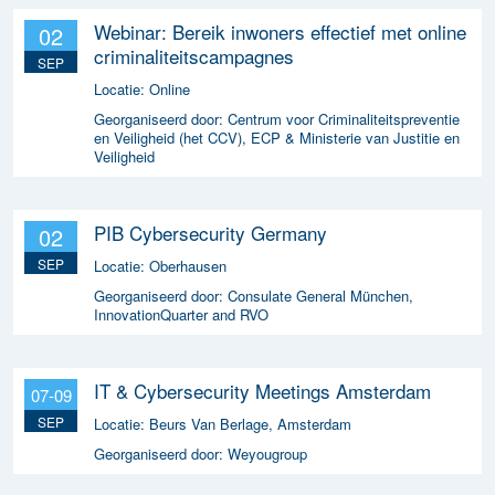
Webinar: Bereik inwoners effectief met online
02
criminaliteitscampagnes
SEP
Locatie:
Online
Georganiseerd door:
Centrum voor Criminaliteitspreventie
en Veiligheid (het CCV), ECP & Ministerie van Justitie en
Veiligheid
PIB Cybersecurity Germany
02
SEP
Locatie:
Oberhausen
Georganiseerd door:
Consulate General München,
InnovationQuarter and RVO
IT & Cybersecurity Meetings Amsterdam
07-09
SEP
Locatie:
Beurs Van Berlage, Amsterdam
Georganiseerd door:
Weyougroup