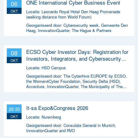
ONE International Cyber Business Event
06
OKT
Locatie:
Leonardo Royal Hotel Den Haag Promenade
(walking distance from World Forum)
Georganiseerd door:
Cybersecurity week, Gemeente Den
Haag, InnovationQuarter, The Hague & Partners
ECSO Cyber Investor Days: Registration for
08
Investors, Integrators, and Cybersecurity
OKT
Enthusiasts 2026
Locatie:
HSD Campus
Georganiseerd door:
The Cyberhive EUROPE by ECSO,
the Women4Cyber Foundation, Security Delta (HSD),
Accenture, InnovationQuarter, The Municipality of The
Hague, and TIN Capital.
It-sa Expo&Congress 2026
26-30
OKT
Locatie:
Nuremberg
Georganiseerd door:
Consulate General in Munich,
InnovationQuarter and RVO