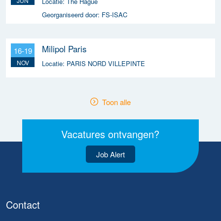
JUN
Locatie:
The Hague
Georganiseerd door:
FS-ISAC
Milipol Paris
16-19
NOV
Locatie:
PARIS NORD VILLEPINTE
Toon alle
Vacatures ontvangen?
Job Alert
Contact