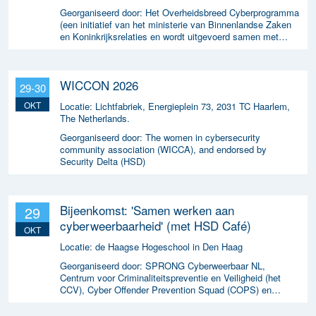
Georganiseerd door:
Het Overheidsbreed Cyberprogramma
(een initiatief van het ministerie van Binnenlandse Zaken
en Koninkrijksrelaties en wordt uitgevoerd samen met
ICTU)
WICCON 2026
29-30
OKT
Locatie:
Lichtfabriek, Energieplein 73, 2031 TC Haarlem,
The Netherlands.
Georganiseerd door:
The women in cybersecurity
community association (WICCA), and endorsed by
Security Delta (HSD)
Bijeenkomst: 'Samen werken aan
29
cyberweerbaarheid' (met HSD Café)
OKT
Locatie:
de Haagse Hogeschool in Den Haag
Georganiseerd door:
SPRONG Cyberweerbaar NL,
Centrum voor Criminaliteitspreventie en Veiligheid (het
CCV), Cyber Offender Prevention Squad (COPS) en
Security Delta (HSD),