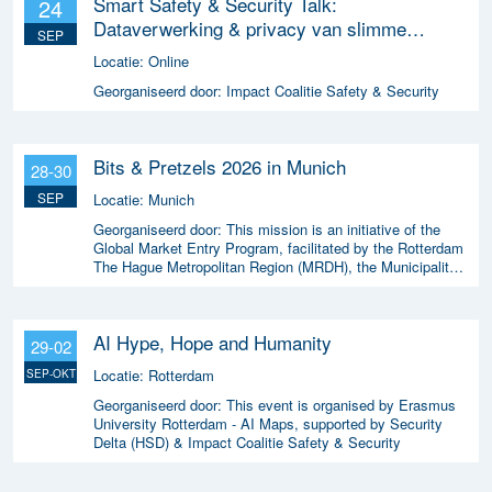
Smart Safety & Security Talk:
24
Dataverwerking & privacy van slimme
SEP
apparaten
Locatie:
Online
Georganiseerd door:
Impact Coalitie Safety & Security
Bits & Pretzels 2026 in Munich
28-30
SEP
Locatie:
Munich
Georganiseerd door:
This mission is an initiative of the
Global Market Entry Program, facilitated by the Rotterdam
The Hague Metropolitan Region (MRDH), the Municipality
of The Hague, InnovationQuarter, and The Hague &
Partners.
AI Hype, Hope and Humanity
29-02
Locatie:
Rotterdam
SEP-OKT
Georganiseerd door:
This event is organised by Erasmus
University Rotterdam - AI Maps, supported by Security
Delta (HSD) & Impact Coalitie Safety & Security