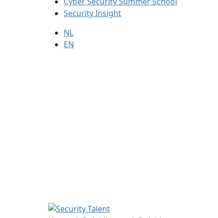
Cyber Security Summer School
Security Insight
NL
EN