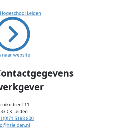
a naar website
Contactgegevens
werkgever
rnikedreef 11
333 CK
Leiden
1(0)71 5188 800
o@hsleiden.nl