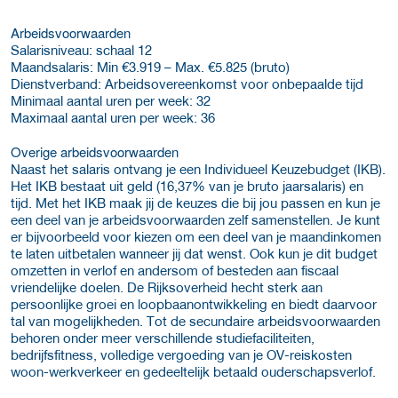
Arbeidsvoorwaarden
Salaris­niveau: schaal 12
Maand­salaris: Min €3.919 – Max. €5.825 (bruto)
Dienst­verband: Arbeidsovereenkomst voor onbepaalde tijd
Minimaal aantal uren per week: 32
Maximaal aantal uren per week: 36
Overige arbeidsvoorwaarden
Naast het salaris ontvang je een Individueel Keuzebudget (IKB).
Het IKB bestaat uit geld (16,37% van je bruto jaarsalaris) en
tijd. Met het IKB maak jij de keuzes die bij jou passen en kun je
een deel van je arbeidsvoorwaarden zelf samenstellen. Je kunt
er bijvoorbeeld voor kiezen om een deel van je maandinkomen
te laten uitbetalen wanneer jij dat wenst. Ook kun je dit budget
omzetten in verlof en andersom of besteden aan fiscaal
vriendelijke doelen. De Rijksoverheid hecht sterk aan
persoonlijke groei en loopbaanontwikkeling en biedt daarvoor
tal van mogelijkheden. Tot de secundaire arbeidsvoorwaarden
behoren onder meer verschillende studiefaciliteiten,
bedrijfsfitness, volledige vergoeding van je OV-reiskosten
woon-werkverkeer en gedeeltelijk betaald ouderschapsverlof.