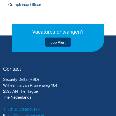
Compliance Officer
Vacatures ontvangen?
Job Alert
Contact
Security Delta (HSD)
Wilhelmina van Pruisenweg 104
2595 AN The Hague
The Netherlands
+31 (0)70-2045180
T:
info@securitytalent.nl
E: