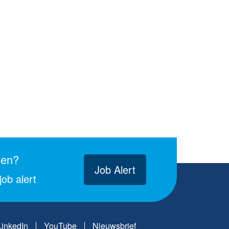
gen?
Job Alert
ob alert
LinkedIn
YouTube
Nieuwsbrief