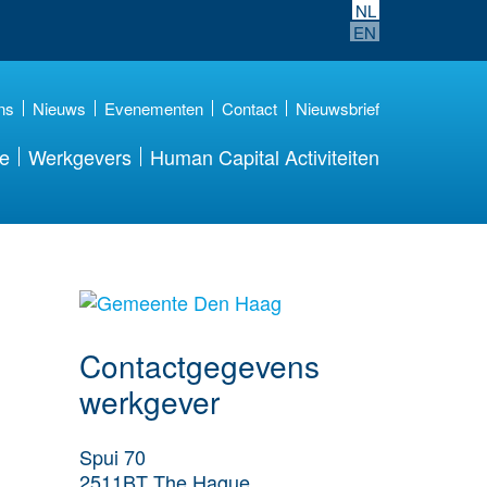
NL
EN
ns
Nieuws
Evenementen
Contact
Nieuwsbrief
re
Werkgevers
Human Capital Activiteiten
Meer werkgever
details
Contactgegevens
werkgever
Spui 70
2511BT
The Hague