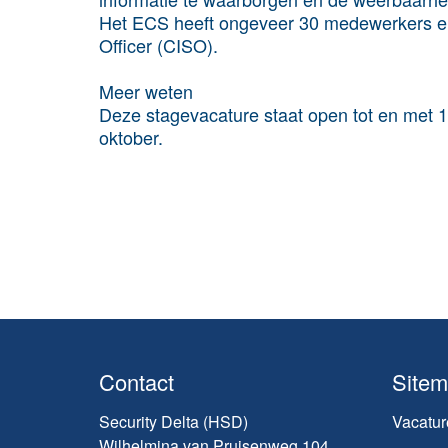
Het ECS heeft ongeveer 30 medewerkers en 
Officer (CISO).
Meer weten
Deze stagevacature staat open tot en met 19
oktober.
Contact
Site
Security Delta (HSD)
Vacatur
Wilhelmina van Pruisenweg 104