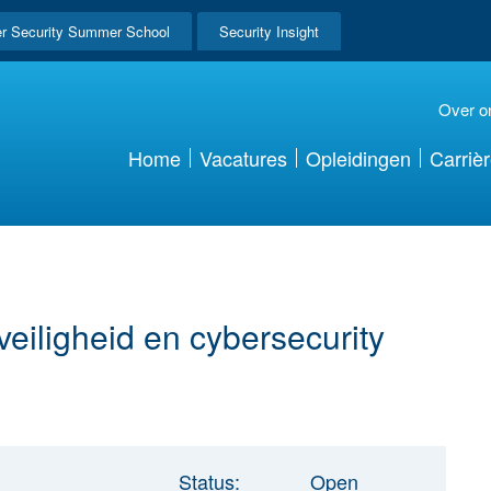
r Security Summer School
Security Insight
Over o
Home
Vacatures
Opleidingen
Carriè
veiligheid en cybersecurity
Status:
Open