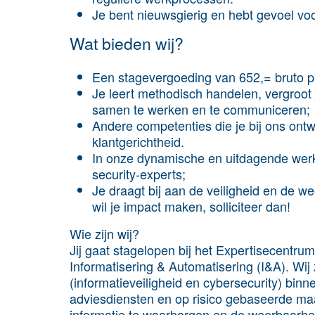
Je bent nieuwsgierig en hebt gevoel v
Wat bieden wij?
Een stagevergoeding van 652,= bruto
Je leert methodisch handelen, vergroo
samen te werken en te communiceren;
Andere competenties die je bij ons ontw
klantgerichtheid.
In onze dynamische en uitdagende wer
security-experts;
Je draagt bij aan de veiligheid en de w
wil je impact maken, solliciteer dan!
Wie zijn wij?
Jij gaat stagelopen bij het Expertisecentru
Informatisering & Automatisering (I&A). Wij
(informatieveiligheid en cybersecurity) bi
adviesdiensten en op risico gebaseerde maa
informatie te waarborgen en de weerbaarhe