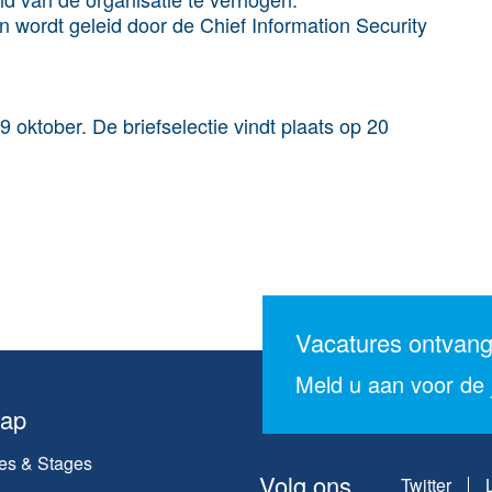
wordt geleid door de Chief Information Security
 oktober. De briefselectie vindt plaats op 20
Vacatures ontvan
Meld u aan voor de j
map
es & Stages
Volg ons
Twitter