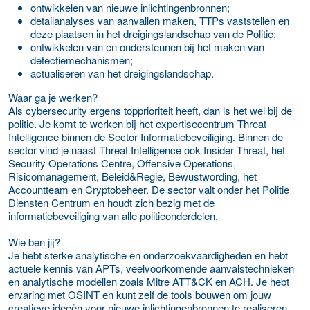
ontwikkelen van nieuwe inlichtingenbronnen;
detailanalyses van aanvallen maken, TTPs vaststellen en
deze plaatsen in het dreigingslandschap van de Politie;
ontwikkelen van en ondersteunen bij het maken van
detectiemechanismen;
actualiseren van het dreigingslandschap.
Waar ga je werken?
Als cybersecurity ergens topprioriteit heeft, dan is het wel bij de
politie. Je komt te werken bij het expertisecentrum Threat
Intelligence binnen de Sector Informatiebeveiliging. Binnen de
sector vind je naast Threat Intelligence ook Insider Threat, het
Security Operations Centre, Offensive Operations,
Risicomanagement, Beleid&Regie, Bewustwording, het
Accountteam en Cryptobeheer. De sector valt onder het Politie
Diensten Centrum en houdt zich bezig met de
informatiebeveiliging van alle politieonderdelen.
Wie ben jij?
Je hebt sterke analytische en onderzoekvaardigheden en hebt
actuele kennis van APTs, veelvoorkomende aanvalstechnieken
en analytische modellen zoals Mitre ATT&CK en ACH. Je hebt
ervaring met OSINT en kunt zelf de tools bouwen om jouw
creatieve ideeën voor nieuwe inlichtingenbronnen te realiseren.