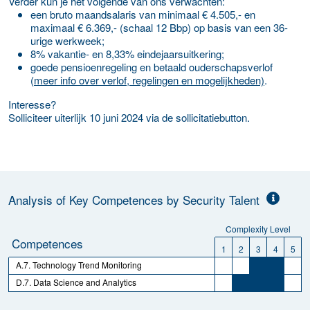
Verder kun je het volgende van ons verwachten:
een bruto maandsalaris van minimaal € 4.505,- en
maximaal € 6.369,- (schaal 12 Bbp) op basis van een 36-
urige werkweek;
8% vakantie- en 8,33% eindejaarsuitkering;
goede pensioenregeling en betaald ouderschapsverlof
(
meer info over verlof, regelingen en mogelijkheden)
.
Interesse?
Solliciteer uiterlijk 10 juni 2024 via de sollicitatiebutton.
Analysis of Key Competences by Security Talent
Complexity Level
Competences
1
2
3
4
5
A.7. Technology Trend Monitoring
D.7. Data Science and Analytics