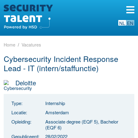
NL
EN
Home
Vacatures
Cybersecurity Incident Response
Lead - IT (intern/staffunctie)
Deloitte
Type:
Internship
Locatie:
Amsterdam
Opleiding:
Associate degree (EQF 5), Bachelor
(EQF 6)
Gepubliceerd:
28/02/2022