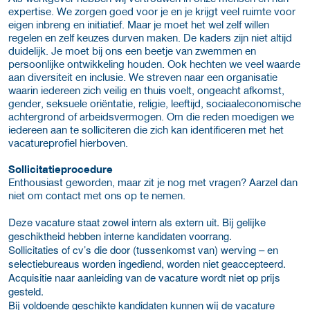
expertise. We zorgen goed voor je en je krijgt veel ruimte voor
eigen inbreng en initiatief. Maar je moet het wel zelf willen
regelen en zelf keuzes durven maken. De kaders zijn niet altijd
duidelijk. Je moet bij ons een beetje van zwemmen en
persoonlijke ontwikkeling houden. Ook hechten we veel waarde
aan diversiteit en inclusie. We streven naar een organisatie
waarin iedereen zich veilig en thuis voelt, ongeacht afkomst,
gender, seksuele oriëntatie, religie, leeftijd, sociaaleconomische
achtergrond of arbeidsvermogen. Om die reden moedigen we
iedereen aan te solliciteren die zich kan identificeren met het
vacatureprofiel hierboven.
Sollicitatieprocedure
Enthousiast geworden, maar zit je nog met vragen? Aarzel dan
niet om contact met ons op te nemen.
Deze vacature staat zowel intern als extern uit. Bij gelijke
geschiktheid hebben interne kandidaten voorrang.
Sollicitaties of cv’s die door (tussenkomst van) werving – en
selectiebureaus worden ingediend, worden niet geaccepteerd.
Acquisitie naar aanleiding van de vacature wordt niet op prijs
gesteld.
Bij voldoende geschikte kandidaten kunnen wij de vacature