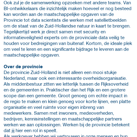
Ook zul je de samenwerking opzoeken met andere teams. Van
BI-ontwikkelaars die inzichtelijk maken hoeveel er nog besteed
kan worden aan de maatschappelijke opgaven van de
Provincie tot data scientists die werken met satellietbeelden
om de staat van de Zuid-Hollandse natuur in kaart te brengen.
Tegelijkertijd werk je direct samen met security en
informatieveiligheid experts om de provinciale data veilig te
houden voor bedreigingen van buitenaf. Kortom, de ideale plek
om veel te leren en een significante bijdrage te leveren aan de
maatschappelijke opgaven.
Over de provincie
De provincie Zuid-Holland is niet alleen een mooi stukje
Nederland, maar ook een interessante overheidsorganisatie.
Als middenbestuur zitten we letterlijk tussen de Rijksoverheid
en de gemeenten in. Praktischer dan het Rijk en een grotere
scope dan een gemeente. Groot genoeg om echte impact in
de regio te maken en klein genoeg voor korte lijnen, een platte
organisatie en veel ruimte voor eigen inbreng van
medewerkers. Samen met inwoners, medeoverheden,
bedrijven, kennisinstellingen en maatschappelijke partners
werken we aan oplossingen. Werken bij de provincie betekent
dat jij hier een rol in speelt.
Als werkgever hebben wij vertrouwen in onze mensen en hun