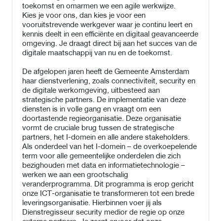
toekomst en omarmen we een agile werkwijze.
Kies je voor ons, dan kies je voor een
vooruitstrevende werkgever waar je continu leert en
kennis deelt in een efficiënte en digitaal geavanceerde
omgeving. Je draagt direct bij aan het succes van de
digitale maatschappij van nu en de toekomst.
De afgelopen jaren heeft de Gemeente Amsterdam
haar dienstverlening, zoals connectiviteit, security en
de digitale werkomgeving, uitbesteed aan
strategische partners. De implementatie van deze
diensten is in volle gang en vraagt om een
doortastende regieorganisatie. Deze organisatie
vormt de cruciale brug tussen de strategische
partners, het I-domein en alle andere stakeholders.
Als onderdeel van het I-domein – de overkoepelende
term voor alle gemeentelijke onderdelen die zich
bezighouden met data en informatietechnologie –
werken we aan een grootschalig
veranderprogramma. Dit programma is erop gericht
onze ICT-organisatie te transformeren tot een brede
leveringsorganisatie. Hierbinnen voer jij als
Dienstregisseur security medior de regie op onze
externe partners. Je zorgt ervoor dat onze