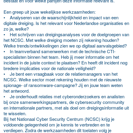
bestaat en voor welke partijen deze informatie relevant is.
Een greep uit jouw wekelijkse werkzaamheden:
• Analyseren van de waarschijnlijkheid en impact van een
digitale dreiging. Is het relevant voor Nederlandse organisaties en
zo ja, welke?
• Het schrijven van dreigingsanalyses voor de doelgroepen van
het NCSC. Met welke dreiging moeten zij rekening houden?
Welke trends/ontwikkelingen zien we op digitaal aanvalsgebied?
• In teamverband samenwerken met de technische CTI-
specialisten binnen het team. Heb jij meer informatie om het
incident in de juiste context te plaatsen? En heeft dit incident nog
bredere implicaties voor de nationale veiligheid?
• Je bent een vraagbaak voor de relatiemanagers van het
NCSC. Welke sector moet rekening houden met de nieuwste
spionage- of ransomware-campagne? Jij en jouw team weten
het antwoord.
• Je onderhoudt relaties met cyberonderzoekers en analisten
bij onze samenwerkingspartners, de cybersecurity community
en internationale partners, met als doel om dreigingsinformatie uit
te wisselen.
Bij het Nationaal Cyber Security Centrum (NCSC) krijg je
voldoende gelegenheid om je kennis te verbreden en te
verdiepen. Zodra de werkzaamheden dit toelaten volg je