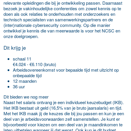
relevante opleidingen die bij je ontwikkeling passen. Daarnaast
bezoek je vakinhoudelijke conferenties om zowel kennis op te
doen als ook relaties te onderhouden met onderzoekers en
technisch specialisten van samenwerkingspartners en de
(inter)nationale cybersecurity community. Op die manier
ontwikkel je kennis die van meerwaarde is voor het NCSC en
onze doelgroepen.
Dit krijg je
schaal 11
€4.024 - €6.110 (bruto)
Arbeidsovereenkomst voor bepaalde tijd met uitzicht op
onbepaalde tijd
12 maanden
36 uur
Dit bieden we nog meer
Naast het salaris ontvang je een individueel keuzebudget (IKB).
Het IKB bestaat uit geld (16,5% van je bruto jaarsalaris) en tijd.
Met het IKB maak jij de keuzes die bij jou passen en kun je een
deel van je arbeidsvoorwaarden zelf samenstellen. Je kunt er
bijvoorbeeld voor kiezen om een deel van je maandinkomen te
laten uitbetalen wanneer jij dat wenst. Ook kun je dit budget