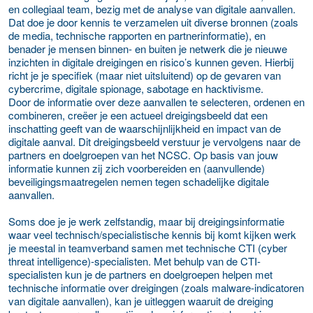
en collegiaal team, bezig met de analyse van digitale aanvallen.
Dat doe je door kennis te verzamelen uit diverse bronnen (zoals
de media, technische rapporten en partnerinformatie), en
benader je mensen binnen- en buiten je netwerk die je nieuwe
inzichten in digitale dreigingen en risico’s kunnen geven. Hierbij
richt je je specifiek (maar niet uitsluitend) op de gevaren van
cybercrime, digitale spionage, sabotage en hacktivisme.
Door de informatie over deze aanvallen te selecteren, ordenen en
combineren, creëer je een actueel dreigingsbeeld dat een
inschatting geeft van de waarschijnlijkheid en impact van de
digitale aanval. Dit dreigingsbeeld verstuur je vervolgens naar de
partners en doelgroepen van het NCSC. Op basis van jouw
informatie kunnen zij zich voorbereiden en (aanvullende)
beveiligingsmaatregelen nemen tegen schadelijke digitale
aanvallen.
Soms doe je je werk zelfstandig, maar bij dreigingsinformatie
waar veel technisch/specialistische kennis bij komt kijken werk
je meestal in teamverband samen met technische CTI (cyber
threat intelligence)-specialisten. Met behulp van de CTI-
specialisten kun je de partners en doelgroepen helpen met
technische informatie over dreigingen (zoals malware-indicatoren
van digitale aanvallen), kan je uitleggen waaruit de dreiging