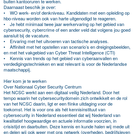
buiten kantooruren te werken.
Daarnaast beschik je over:
• WO werk- en/of denkniveau. Kandidaten met een opleiding op
hbo-niveau worden ook van harte uitgenodigd te reageren.
• Je hebt minimaal twee jaar werkervaring op het gebied van
cybersecurity, cybercrime of een ander veld dat volgens jou goed
aansluit bij de vacature.
• Ervaring met het uitvoeren van tactische analyses.
• Affiniteit met het opstellen van scenario’s en dreigingsbeelden,
en met het vakgebied van Cyber Threat Intelligence (CTI)
• Kennis van trends op het gebied van cyberaanvallen en
verdedigingstechnieken en wat relevant is voor de Nederlandse
maatschappij.
Hier kom je te werken
Over Nationaal Cyber Security Centrum
Het NCSC werkt aan een digitaal veilig Nederland. Door het
tempo waarin het cybersecuritydomein zich ontwikkelt en de rol
van het NCSC daarin, ligt er een flinke uitdaging voor de
toekomst. Het is voor ons als hét kennisinstituut van
cybersecurity in Nederland essentieel dat wij Nederland van
kwalitatief hoogwaardige en actuele informatie voorzien, in
crisistijd en daarbuiten. Deze kennis en kunde halen wij mede uit
en delen wij ook weer met ons netwerk (overheden, bedrijfsleven