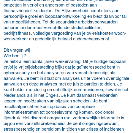
omzetten in verlof en andersom of besteden aan
fiscaalvriendelijke doelen. De Rijksoverheid hecht sterk aan
persoonlijke groei en loopbaanontwikkeling en biedt daarvoor tal
van mogelijkheden. Tot de secundaire arbeidsvoorwaarden
behoren onder meer verschillende studiefaciliteiten,
bedrijfsfitness, volledige vergoeding van je ov-reiskosten woon-
werkverkeer en gedeeltelijk betaald ouderschapsverlof.
Dit vragen wij
Wie ben jij?
Je hebt al een aantal jaren werkervaring. Uit je huidige loopbaan
en/of je vrijetijdsbesteding blijkt dat je geïnteresseerd bent in
cybersecurity en het analyseren van verschillende digitale
aanvallen. Je bent in staat om analyses uit te voeren over digitale
aanvallen en deze analyses met de juiste partijen te delen. Je
kunt helder mondeling en schriftelijk communiceren, zowel in het
Nederlands als in het Engels. Je kunt daarnaast verbanden
leggen en hoofdzaken van bijzaken scheiden. Je bent
resultaatgericht en kunt op basis van complexe
informatiestromen tot oordeelsvorming komen, ook onder
tijdsdruk. Het discreet omgaan met vertrouwelijke informatie is
bij jou een vanzelfsprekendheid. Je bent omgevingsbewust,
stressbestendig en bereid om in tijden van crises of incidenten