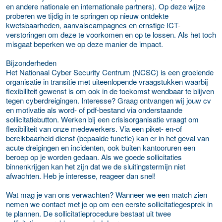
en andere nationale en internationale partners). Op deze wijze
proberen we tijdig in te springen op nieuw ontdekte
kwetsbaarheden, aanvalscampagnes en ernstige ICT-
verstoringen om deze te voorkomen en op te lossen. Als het toch
misgaat beperken we op deze manier de impact.
Bijzonderheden
Het Nationaal Cyber Security Centrum (NCSC) is een groeiende
organisatie in transitie met uiteenlopende vraagstukken waarbij
flexibiliteit gewenst is om ook in de toekomst wendbaar te blijven
tegen cyberdreigingen. Interesse? Graag ontvangen wij jouw cv
en motivatie als word- of pdf-bestand via onderstaande
sollicitatiebutton. Werken bij een crisisorganisatie vraagt om
flexibiliteit van onze medewerkers. Via een piket- en-of
bereikbaarheid dienst (bepaalde functie) kan er in het geval van
acute dreigingen en incidenten, ook buiten kantooruren een
beroep op je worden gedaan. Als we goede sollicitaties
binnenkrijgen kan het zijn dat we de sluitingstermijn niet
afwachten. Heb je interesse, reageer dan snel!
Wat mag je van ons verwachten? Wanneer we een match zien
nemen we contact met je op om een eerste sollicitatiegesprek in
te plannen. De sollicitatieprocedure bestaat uit twee