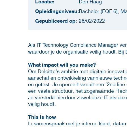
Locatie:
Den Haag
Opleidingsniveau:
Bachelor (EQF 6), Ma
Gepubliceerd op:
28/02/2022
Als IT Technology Compliance Manager verst
waardoor je de organisatie veilig houdt. Bij D
What impact will you make?
Om Deloitte’s ambitie met digitale innovati
aanschaf en ontwikkeling vannieuwe techn
en getest. Je opereert vanuit een ‘2nd line
een vaste structuur, het zogenaamde ‘Tec
Je versterkt hierdoor zowel onze IT als onz
veilig houdt.
This is how
In samenspraak met je interne klant, datama