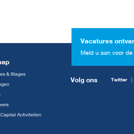
Vacatures ontva
Meld u aan voor de 
map
es & Stages
Volg ons
Twitter
ngen
e
vers
apital Activiteiten