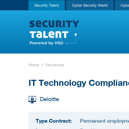
Security Talent
Cyber Security Werkt
Cybe
Home
Vacatures
IT Technology Complia
Deloitte
Type Contract:
Permanent employm