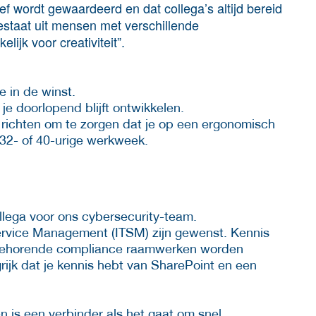
atief wordt gewaardeerd en dat collega’s altijd bereid
bestaat uit mensen met verschillende
lijk voor creativiteit”.
e in de winst.
e doorlopend blijft ontwikkelen.
 richten om te zorgen dat je op een ergonomisch
32- of 40-urige werkweek.
llega voor ons cybersecurity-team.
Service Management (ITSM) zijn gewenst. Kennis
ijbehorende compliance raamwerken worden
ijk dat je kennis hebt van SharePoint en een
n is een verbinder als het gaat om snel