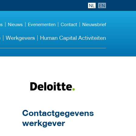
NL
EN
ns
Nieuws
Evenementen
Contact
Nieuwsbrief
e
Werkgevers
Human Capital Activiteiten
Meer werkgever
details
Contactgegevens
werkgever