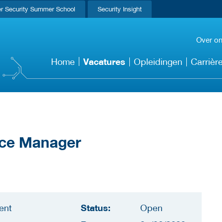
r Security Summer School
Security Insight
Over o
Vacatures
Home
Opleidingen
Carrièr
nce Manager
Status:
ent
Open