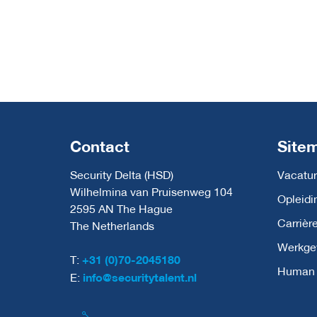
Contact
Site
Security Delta (HSD)
Vacatur
Wilhelmina van Pruisenweg 104
Opleidi
2595 AN The Hague
Carrièr
The Netherlands
Werkge
T:
+31 (0)70-2045180
Human C
E:
info@securitytalent.nl