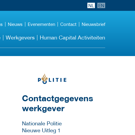
NL
EN
ns
Nieuws
Evenementen
Contact
Nieuwsbrief
e
Werkgevers
Human Capital Activiteiten
Meer werkgever
details
Contactgegevens
werkgever
Nationale Politie
Nieuwe Uitleg 1