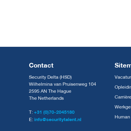
Contact
Site
Security Delta (HSD)
Vacatur
Wilhelmina van Pruisenweg 104
Opleidi
2595 AN The Hague
Carrièr
The Netherlands
Werkge
T:
+31 (0)70-2045180
Human C
E:
info@securitytalent.nl