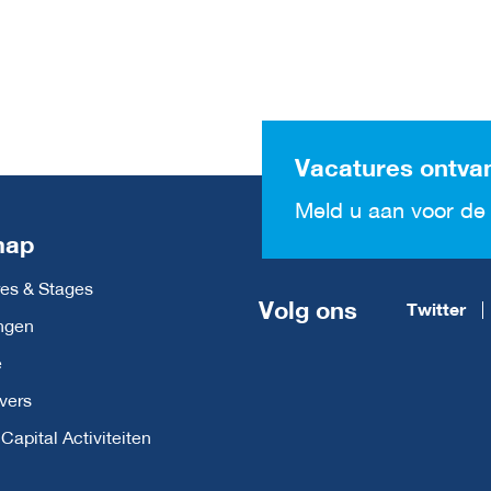
Vacatures ontva
Meld u aan voor de 
map
es & Stages
Volg ons
Twitter
ngen
e
vers
apital Activiteiten