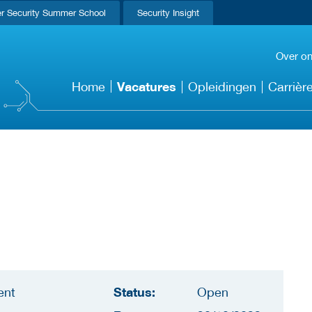
r Security Summer School
Security Insight
Over o
Vacatures
Home
Opleidingen
Carrièr
Status:
ent
Open