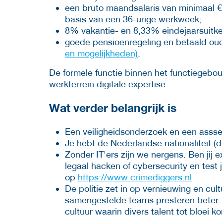
een bruto maandsalaris van minimaal €
basis van een 36-urige werkweek;
8% vakantie- en 8,33% eindejaarsuitke
goede pensioenregeling en betaald oud
en mogelijkheden)
.
De formele functie binnen het functiegebou
werkterrein digitale expertise.
Wat verder belangrijk is
Een veiligheidsonderzoek en een assse
Je hebt de Nederlandse nationaliteit (di
Zonder IT'ers zijn we nergens. Ben jij e
legaal hacken of cybersecurity en test j
op
https://www.crimediggers.nl
De politie zet in op vernieuwing en cul
samengestelde teams presteren beter.
cultuur waarin divers talent tot bloei k