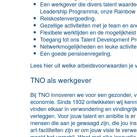
Een werkgever die divers talent waardee
Leadership Programma, onze Rainbow C
Reiskostenvergoeding.
Gezellige activiteiten met je team en a
Flexibele werktijden en de mogelijkheid
Toegang tot ons Talent Development P
Netwerkmogelijkheden en leuke activit
Een goede pensioenregeling.
Lees hier uit welke arbeidsvoorwaarden je v
TNO als werkgever
Bij TNO innoveren we voor een gezonder, ve
economie. Sinds 1932 ontwikkelen wij kenn
vinden elkaar in verwondering en vindingri
verleggen. Voor jouw talent en ambitie is e
mensen die aan je gewaagd zijn, die jou insp
art-faciliteiten zijn er om jouw visie te ver
maakt het verschil. Want met elke innovati