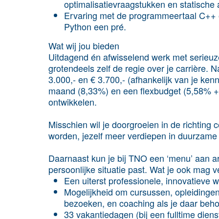
optimalisatievraagstukken en statische 
Ervaring met de programmeertaal C++ o
Python een pré.
Wat wij jou bieden
Uitdagend én afwisselend werk met serieuz
grotendeels zelf de regie over je carrière. 
3.000,- en € 3.700,- (afhankelijk van je ken
maand (8,33%) en een flexbudget (5,58% + €1
ontwikkelen.
Misschien wil je doorgroeien in de richting
worden, jezelf meer verdiepen in duurzame i
Daarnaast kun je bij TNO een ‘menu’ aan a
persoonlijke situatie past. Wat je ook mag 
Een uiterst professionele, innovatieve 
Mogelijkheid om cursussen, opleidinge
bezoeken, en coaching als je daar beho
33 vakantiedagen (bij een fulltime dien