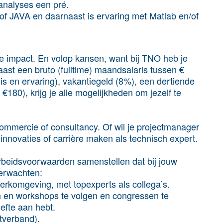
analyses een pré.
f JAVA en daarnaast is ervaring met Matlab en/of
e impact. En volop kansen, want bij TNO heb je
Naast een bruto (fulltime) maandsalaris tussen €
nis en ervaring), vakantiegeld (8%), een dertiende
80), krijg je alle mogelijkheden om jezelf te
 commercie of consultancy. Of wil je projectmanager
nnovaties of carrière maken als technisch expert.
rbeidsvoorwaarden samenstellen dat bij jouw
verwachten:
werkomgeving, met topexperts als collega’s.
n en workshops te volgen en congressen te
efte aan hebt.
stverband).