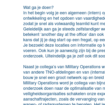
Wat ga je doen?
In het begin volg je een algemeen (intern) o
ontwikkeling en het opdoen van vaardigheden
zodat je snel als volwaardig teamlid kunt m
Geleidelijk aan ga je steeds zelfstandiger w
betekent ‘another day at the office’ dan o
kans dat jij je dag start op een fregat, op ee
Je bezoekt deze locaties om informatie op t
voeren. Ook kun je aanwezig zijn bij de pre
onderzoek. Uiteindelijk ga je zelf ook dit so
Naast je collega’s van Military Operations 
van andere TNO-afdelingen en van (internat
bouw je snel een groot netwerk op en breid 
Military Operations word je collega van bi
onderzoek doen naar de optimalisatie van mi
veiligheidsorganisaties schakelen onze exper
aanschaftrajecten, zoals de vervanging van
wapen- of radarsystemen te bepalen. Het le