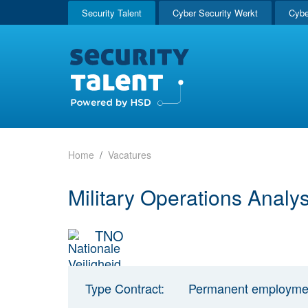
Security Talent
Cyber Security Werkt
Cybe
Home
Vacatures
Military Operations Analys
TNO
Type Contract:
Permanent employme