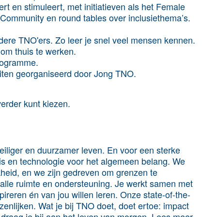
rt en stimuleert, met initiatieven als het Female
ommunity en round tables over inclusiethema’s.
ndere TNO'ers. Zo leer je snel veel mensen kennen.
 om thuis te werken.
rogramme.
eiten georganiseerd door Jong TNO.
erder kunt kiezen.
iliger en duurzamer leven. En voor een sterke
is en technologie voor het algemeen belang. We
jkheid, en we zijn gedreven om grenzen te
r alle ruimte en ondersteuning. Je werkt samen met
ireren én van jou willen leren. Onze state-of-the-
wezenlijken. Wat je bij TNO doet, doet ertoe: impact
e draag je bij aan het leven van morgen. Lees meer