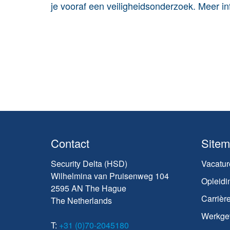
je vooraf een veiligheidsonderzoek. Meer inf
Contact
Site
Security Delta (HSD)
Vacatur
Wilhelmina van Pruisenweg 104
Opleidi
2595 AN The Hague
Carrièr
The Netherlands
Werkge
T:
+31 (0)70-2045180