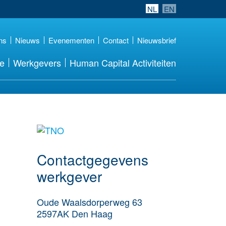
NL
EN
ns
Nieuws
Evenementen
Contact
Nieuwsbrief
re
Werkgevers
Human Capital Activiteiten
Meer werkgever
details
Contactgegevens
werkgever
Oude Waalsdorperweg 63
2597AK
Den Haag