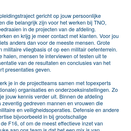
pleidingstraject gericht op jouw persoonlijke
 die belangrijk zijn voor het werken bij TNO,
eedraaien in de projecten van de afdeling.
erken en krijg je meer contact met klanten. Voor jou
ok iets anders dan voor de meeste mensen. Grote
n militaire vliegbasis of op een militair oefenterrein.
e halen, mensen te interviewen of testen uit te
sentatie van de resultaten en conclusies van het
ort presentaties geven.
werk je in de projectteams samen met topexperts
ionale) organisaties en onderzoeksinstellingen. Zo
je jouw kennis verder uit. Binnen de afdeling
jna zeventig gedreven mannen en vrouwen die
litaire en veiligheidsoperaties. Defensie en andere
tise bijvoorbeeld in bij grootschalige
 de F16, of om de meest effectieve inzet van
uke aan ons team is dat het een mix is van