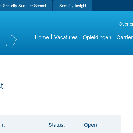
r Security Summer School
Security Insight
Over o
Home
Vacatures
Opleidingen
Carriè
t
nt
Status:
Open