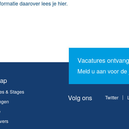
ormatie daarover lees je hier.
Vacatures ontvan
Meld u aan voor de j
map
es & Stages
Volg ons
Twitter
ngen
e
vers