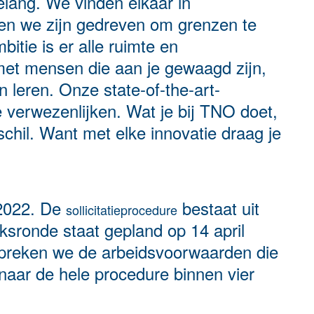
lang. We vinden elkaar in
 en we zijn gedreven om grenzen te
itie is er alle ruimte en
et mensen die aan je gewaagd zijn,
en leren. Onze state-of-the-art-
 te verwezenlijken. Wat je bij TNO doet,
chil. Want met elke innovatie draag je
 2022. De
bestaat uit
sollicitatieprocedure
sronde staat gepland op 14 april
spreken we de arbeidsvoorwaarden die
rnaar de hele procedure binnen vier