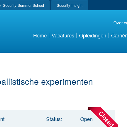
r Security Summer School
Security Insight
Over o
Home
Vacatures
Opleidingen
Carriè
llistische experimenten
nt
Status:
Open