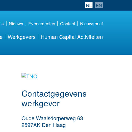
NL
EN
ns
Nieuws
Evenementen
Contact
Nieuwsbrief
re
Werkgevers
Human Capital Activiteiten
Meer werkgever
details
Contactgegevens
werkgever
Oude Waalsdorperweg 63
2597AK
Den Haag