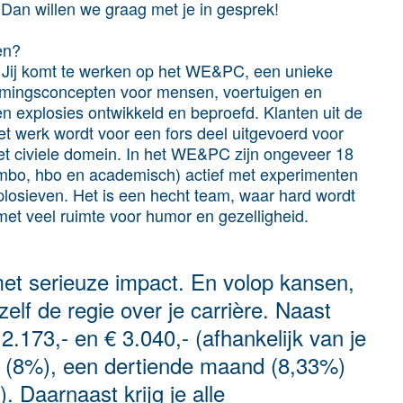
Dan willen we graag met je in gesprek!
en?
. Jij komt te werken op het WE&PC, een unieke
mingsconcepten voor mensen, voertuigen en
 en explosies ontwikkeld en beproefd. Klanten uit de
t werk wordt voor een fors deel uitgevoerd voor
 het civiele domein. In het WE&PC zijn ongeveer 18
(mbo, hbo en academisch) actief met experimenten
plosieven. Het is een hecht team, waar hard wordt
met veel ruimte voor humor en gezelligheid.
et serieuze impact. En volop kansen,
elf de regie over je carrière. Naast
.173,- en € 3.040,- (afhankelijk van je
ld (8%), een dertiende maand (8,33%)
 Daarnaast krijg je alle