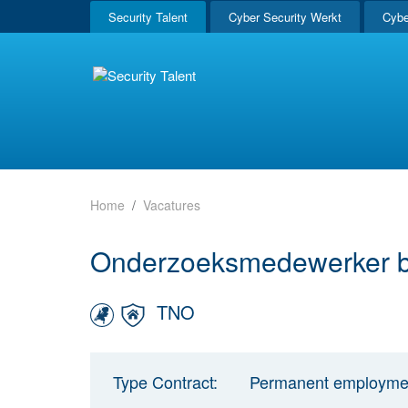
Security Talent
Cyber Security Werkt
Cybe
Home
Vacatures
Onderzoeksmedewerker ba
TNO
Type Contract:
Permanent employme