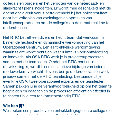
collega’s en burgers en het vergoten van de heterdaad- en
slagkracht tijdens incidenten. Er wordt mee geschakeld met de
operationele druk vanuit betrokkenheid bij het politieresultaat
door het voltooien van zoekslagen en opmaken van
intelligenceproducten om de collega's op de straat realtime te
ondersteunen.
Het RTIC betreft een divers en hecht team dat werkzaam is
binnen de hectische en dynamische werkomgeving van het
Operationeel Centrum. Een aantrekkelijke werkomgeving
waarin talent wordt benut en waar ruimte is voor ontwikkeling
en innovatie. Als OSA RTIC werk je in projecten/processen
samen met de teamleden. Omdat het RTIC continu in
ontwikkeling is, wordt hierin een actieve bijdrage van iedere
medewerkers verwacht. Tevens ben je onderdeel van en werk
je nauw samen met de RTIC teamleiding, bestaande uit je
evenknie OSA, twee operationeel experts en de teamleider.
Samen pakken jullie de verantwoordelijkheid op om het team te
begeleiden en coachen en de processen efficiënt en effectief in
te richten t.b.v. een toekomstbestendig RTIC.
Wie ben jij?
We zoeken een proactieve en ontwikkelingsgerichte collega die