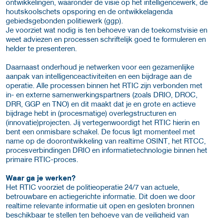
ontwikkelingen, waaronder de visie op het intelligencewerk, de
houtskoolschets opsporing en de ontwikkelagenda
gebiedsgebonden politiewerk (ggp).
Je voorziet wat nodig is ten behoeve van de toekomstvisie en
weet adviezen en processen schriftelijk goed te formuleren en
helder te presenteren.
Daarnaast onderhoud je netwerken voor een gezamenlijke
aanpak van intelligenceactiviteiten en een bijdrage aan de
operatie. Alle processen binnen het RTIC zijn verbonden met
in- en externe samenwerkingspartners (zoals DRIO, DROC,
DRR, GGP en TNO) en dit maakt dat je en grote en actieve
bijdrage hebt in (procesmatige) overlegstructuren en
(innovatie)projecten. Jij vertegenwoordigt het RTIC hierin en
bent een onmisbare schakel. De focus ligt momenteel met
name op de doorontwikkeling van realtime OSINT, het RTCC,
procesverbindingen DRIO en informatietechnologie binnen het
primaire RTIC-proces.
Waar ga je werken?
Het RTIC voorziet de politieoperatie 24/7 van actuele,
betrouwbare en actiegerichte informatie. Dit doen we door
realtime relevante informatie uit open en gesloten bronnen
beschikbaar te stellen ten behoeve van de veiligheid van