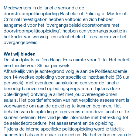
Medewerkers in de functie senior die de
doorstroompolitieopleiding Bachelor of Policing of Master of
Criminal Investigation hebben voltooid en zich hebben
aangemeld voor het 'overgangsbeleid doorstromers met
doorstroompolitieopleiding', hebben een voorrangspositie in
het kader van werving- en selectiebeleid. Lees meer over het
overgangsbeleid.
Wat wij bieden
De standplaats is Den Haag. Er is ruimte voor 1 fte. Het betreft
een functie voor 36 uur per week.
Afhankelijk van je achtergrond volg je aan de Politieacademie
een 14-weekse opleiding voor specifieke inzetbaarheid (36 uur
per week), met eventueel aansluitend een voor de functie
benodigd aanvullend opleidingsprogramma. Tijdens deze
opleiding(en) ontvang je al het met jou overeengekomen
salaris. Het positief afronden van het verplichte assessment is
voorwaarde om aan de opleiding te kunnen beginnen. Het
behalen van de opleiding is een vereiste om deze functie uit te
kunnen oefenen. Hier vind je alle informatie met betrekking tot
de selectieprocedure, het assessment en de opleiding.
Tijdens de interne specifieke politieopleiding word je tijdelijk
aangesteld als ambtenaar in opleiding. Na het voltooien van de