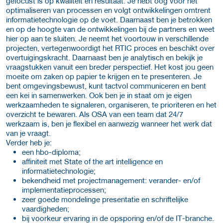
gefocust is op kwaliteit en resultaat. Je hebt oog voor het
optimaliseren van processen en volgt ontwikkelingen omtrent
informatietechnologie op de voet. Daarnaast ben je betrokken
en op de hoogte van de ontwikkelingen bij de partners en weet
hier op aan te sluiten. Je neemt het voortouw in verschillende
projecten, vertegenwoordigt het RTIC proces en beschikt over
overtuigingskracht. Daarnaast ben je analytisch en bekijk je
vraagstukken vanuit een breder perspectief. Het kost jou geen
moeite om zaken op papier te krijgen en te presenteren. Je
bent omgevingsbewust, kunt tactvol communiceren en bent
een kei in samenwerken. Ook ben je in staat om je eigen
werkzaamheden te signaleren, organiseren, te prioriteren en het
overzicht te bewaren. Als OSA van een team dat 24/7
werkzaam is, ben je flexibel en aanwezig wanneer het werk dat
van je vraagt.
Verder heb je:
een hbo-diploma;
affiniteit met State of the art intelligence en
informatietechnologie;
bekendheid met projectmanagement: verander- en/of
implementatieprocessen;
zeer goede mondelinge presentatie en schriftelijke
vaardigheden;
bij voorkeur ervaring in de opsporing en/of de IT-branche.