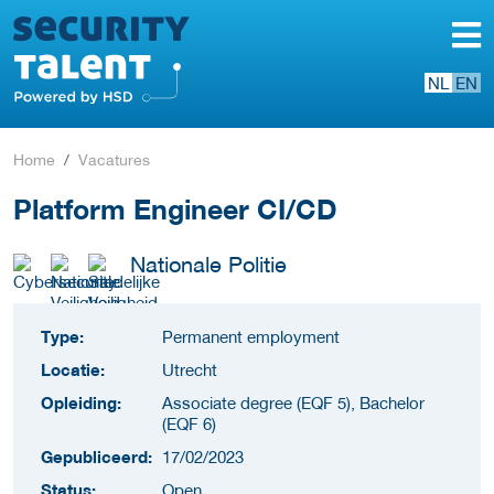
NL
EN
Home
Vacatures
Platform Engineer CI/CD
Nationale Politie
Type:
Permanent employment
Locatie:
Utrecht
Opleiding:
Associate degree (EQF 5), Bachelor
(EQF 6)
Gepubliceerd:
17/02/2023
Status:
Open