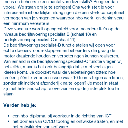
mens en beheers je een aantal van deze skills? Reageer dan
vooral. We staan om je te springen! Ons werk stelt je voor
interessante inhoudelijke uitdagingen die een sterk conceptueel
vermogen van je vragen en waarvoor hbo werk- en denkniveau
een minimum vereiste is.
Deze vacature wordt opengesteld voor meerdere fte’s op de
niveaus bedrijfsvoeringspecialist B (schaal 10) en
bedrijfsvoeringspecialist C (schaal 11).
De bedrijfsvoeringspecialist-B functie stellen wij open voor
echte doeners: code-kloppers en beheerders die graag de
motor draaiende houden en verbeteringen kunnen realiseren.
Van iemand in de bedrijfsvoeringspecialist-C functie vragen wij
hetzelfde, maar is het ook belangrijk dat je met veel eigen
ideeën komt. Je doorziet waar de verbeteringen zitten: hoe
creëer jij één fix voor een issue waar 10 teams tegen aan lopen,
zonder elk incident afzonderlijk na te lopen? Je moet in staat
zijn het hele landschap te overzien en op de juiste plek toe te
slaan.
Verder heb je:
een hbo-diploma, bij voorkeur in de richting van ICT;
het domein van CI/CD tooling en ontwikkelstraten, en met
het ontwikkelen van software;