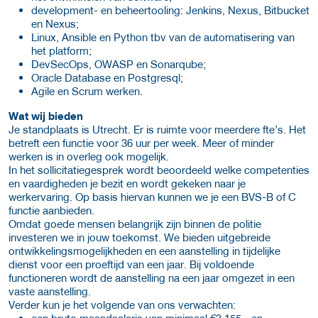
development- en beheertooling: Jenkins, Nexus, Bitbucket
en Nexus;
Linux, Ansible en Python tbv van de automatisering van
het platform;
DevSecOps, OWASP en Sonarqube;
Oracle Database en Postgresql;
Agile en Scrum werken.
Wat wij bieden
Je standplaats is Utrecht. Er is ruimte voor meerdere fte’s. Het
betreft een functie voor 36 uur per week. Meer of minder
werken is in overleg ook mogelijk.
In het sollicitatiegesprek wordt beoordeeld welke competenties
en vaardigheden je bezit en wordt gekeken naar je
werkervaring. Op basis hiervan kunnen we je een BVS-B of C
functie aanbieden.
Omdat goede mensen belangrijk zijn binnen de politie
investeren we in jouw toekomst. We bieden uitgebreide
ontwikkelingsmogelijkheden en een aanstelling in tijdelijke
dienst voor een proeftijd van een jaar. Bij voldoende
functioneren wordt de aanstelling na een jaar omgezet in een
vaste aanstelling.
Verder kun je het volgende van ons verwachten:
een bruto maandsalaris van minimaal €3.155,- en