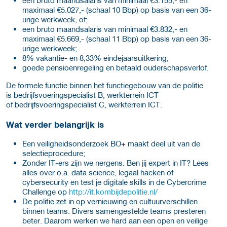
maximaal €5.027,- (schaal 10 Bbp) op basis van een 36-
urige werkweek, of;
een bruto maandsalaris van minimaal €3.832,- en
maximaal €5.669,- (schaal 11 Bbp) op basis van een 36-
urige werkweek;
8% vakantie- en 8,33% eindejaarsuitkering;
goede pensioenregeling en betaald ouderschapsverlof.
De formele functie binnen het functiegebouw van de politie
is bedrijfsvoeringspecialist B, werkterrein ICT
of bedrijfsvoeringspecialist C, werkterrein ICT.
Wat verder belangrijk is
Een veiligheidsonderzoek BO+ maakt deel uit van de
selectieprocedure;
Zonder IT-ers zijn we nergens. Ben jij expert in IT? Lees
alles over o.a. data science, legaal hacken of
cybersecurity en test je digitale skills in de Cybercrime
Challenge op
http://it.kombijdepolitie.nl/
De politie zet in op vernieuwing en cultuurverschillen
binnen teams. Divers samengestelde teams presteren
beter. Daarom werken we hard aan een open en veilige