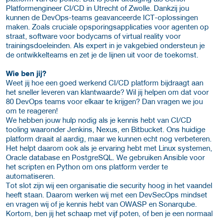
Platformengineer CI/CD in Utrecht of Zwolle. Dankzij jou
kunnen de DevOps-teams geavanceerde ICT-oplossingen
maken. Zoals cruciale opsporingsapplicaties voor agenten op
straat, software voor bodycams of virtual reality voor
trainingsdoeleinden. Als expert in je vakgebied ondersteun je
de ontwikkelteams en zet je de lijnen uit voor de toekomst.
Wie ben jij?
Weet jij hoe een goed werkend CI/CD platform bijdraagt aan
het sneller leveren van klantwaarde? Wil jij helpen om dat voor
80 DevOps teams voor elkaar te krijgen? Dan vragen we jou
om te reageren!
We hebben jouw hulp nodig als je kennis hebt van CI/CD
tooling waaronder Jenkins, Nexus, en Bitbucket. Ons huidige
platform draait al aardig, maar we kunnen echt nog verbeteren.
Het helpt daarom ook als je ervaring hebt met Linux systemen,
Oracle database en PostgreSQL. We gebruiken Ansible voor
het scripten en Python om ons platform verder te
automatiseren.
Tot slot zijn wij een organisatie die security hoog in het vaandel
heeft staan. Daarom werken wij met een DevSecOps mindset
en vragen wij of je kennis hebt van OWASP en Sonarqube.
Kortom, ben jij het schaap met vijf poten, of ben je een normaal