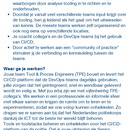
waarborgen door analyse tooling in te richten en te
onderhouden;
Doordat je vanuit veel verschillende teams input krijgt over
de tooling, ben jij leidend als het gaat om het uitwisselen
van kennis. De meeste teams werken zelf organiserend en
ook nog eens op verschillende locaties;
Je coacht collega’s en de DevOps-teams bij het gebruik
van CI/CD;
Door actief te werken aan een “community of practice”
stimuleer jij de verbinding en kennisdeling tussen de
teams.
Waar ga je werken?
Jouw team Tool & Proces Engineers (TPE) bouwt en levert het
CI/CD-platform dat de DevOps-teams dagelijks gebruiken,
jullie zorgen dat het geïntegreerd, snel en wendbaar geleverd
wordt en veilig is. Met jou erbij zijn we met vijfentwintig TPE-
collega’s. We werken in een professionele en informele sfeer
met elkaar samen en krijgen de ruimte om te leren en te
experimenteren, zodat we ons volop kunnen ontwikkelen. Zo
dragen we er samen aan bij dat het Nederlandse politiekorps
dankzij de ICT tot de beste ter wereld blijft behoren.
Tools en toolstacks beheren en ontwikkelen voor het CI/CD-
platform van de politie. Dat is jouw uitdaging als Senior