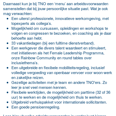
Daarnaast kun je bij TNO een ‘menu’ aan arbeidsvoorwaarden
samenstellen dat bij jouw persoonlijke situatie past. Wat je ook
mag verwachten:
Een uiterst professionele, innovatieve werkomgeving, met
topexperts als collega’s.
Mogelijkheid om cursussen, opleidingen en workshops te
volgen en congressen te bezoeken, en coaching als je daar
behoefte aan hebt.
33 vakantiedagen (bij een fulltime dienstverband).
Een werkgever die divers talent waardeert en stimuleert,
met initiatieven als het Female Leadership Programma,
onze Rainbow Community en round tables over
inclusiethema’s.
Een uitgebreide en flexibele mobiliteitsregeling, inclusief
volledige vergoeding van openbaar vervoer voor woon-werk
en zakelijke reizen.
Gezellige activiteiten met je team en andere TNO'ers. Zo
leer je snel veel mensen kennen.
Flexibele werktijden, de mogelijkheid om parttime (32 of 36
uur) te werken en de mogelijkheid om thuis te werken.
Uitgebreid verhuispakket voor internationale sollicitanten.
Een goede pensioenregeling.
Lees hier uit welke arbeidsvoorwaarden je verder kunt kiezen.