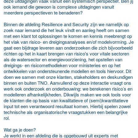
deze uitdagingen vaak vanuit een systemisch perspectief. Ben jij
ook iemand die gewoon is complexe uitdagingen vanuit
meerdere perspectieven te benaderen?
Binnen de afdeling Resilience and Security zijn we namelijk op
zoek naar iemand die het leuk vindt en aanleg heeft om samen
met een klant tot oplossingen te komen en kennis meebrengt op
het vlak van risico- en dreigingsanalyses en/of modelvorming. Je
gaat een bijdrage leveren aan onderzoeken die zich bijvoorbeeld
richten op het in kaart brengen van risico's voor vitale sectoren
als de watersector en energievoorziening, het opstellen van
dreigings- en risicomethodieken voor ministeries en op het
ontwikkelen van ondersteunende modellen en tools hiervoor. Dit
doen we samen met onze klanten, stakeholders en deskundigen
binnen en buiten TNO. Aanvullend op deze interactie vraagt ons
werk ook onderzoek en onderbouwing: we berekenen risico’s en
modelleren afhankelijkheden. Dikwijls maken we ook tools voor
de klanten die op basis van kwalitatieve of (semi)kwantitatieve
input tot een verantwoord resultaat komen. Hierbij spelen zowel
technische als organisatorische vraagstukken een belangrijke
rol.
Wat ga je doen?
Je werkt in een afdeling die is opgebouwd uit experts met