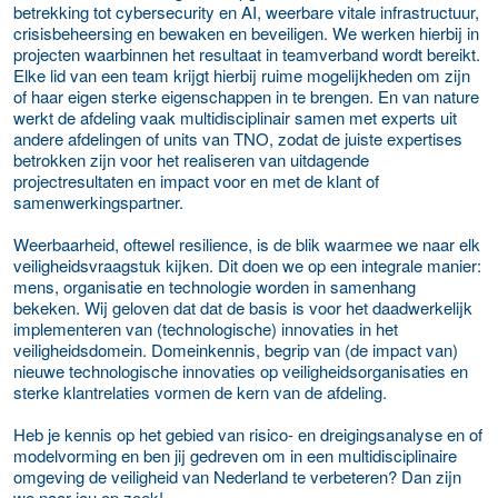
betrekking tot cybersecurity en AI, weerbare vitale infrastructuur,
crisisbeheersing en bewaken en beveiligen. We werken hierbij in
projecten waarbinnen het resultaat in teamverband wordt bereikt.
Elke lid van een team krijgt hierbij ruime mogelijkheden om zijn
of haar eigen sterke eigenschappen in te brengen. En van nature
werkt de afdeling vaak multidisciplinair samen met experts uit
andere afdelingen of units van TNO, zodat de juiste expertises
betrokken zijn voor het realiseren van uitdagende
projectresultaten en impact voor en met de klant of
samenwerkingspartner.
Weerbaarheid, oftewel resilience, is de blik waarmee we naar elk
veiligheidsvraagstuk kijken. Dit doen we op een integrale manier:
mens, organisatie en technologie worden in samenhang
bekeken. Wij geloven dat dat de basis is voor het daadwerkelijk
implementeren van (technologische) innovaties in het
veiligheidsdomein. Domeinkennis, begrip van (de impact van)
nieuwe technologische innovaties op veiligheidsorganisaties en
sterke klantrelaties vormen de kern van de afdeling.
Heb je kennis op het gebied van risico- en dreigingsanalyse en of
modelvorming en ben jij gedreven om in een multidisciplinaire
omgeving de veiligheid van Nederland te verbeteren? Dan zijn
we naar jou op zoek!