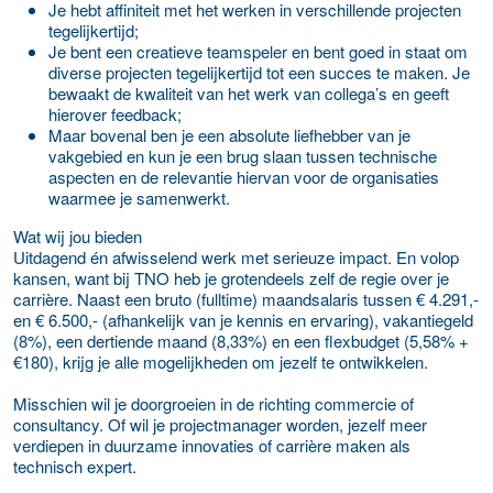
Je hebt affiniteit met het werken in verschillende projecten
tegelijkertijd;
Je bent een creatieve teamspeler en bent goed in staat om
diverse projecten tegelijkertijd tot een succes te maken. Je
bewaakt de kwaliteit van het werk van collega’s en geeft
hierover feedback;
Maar bovenal ben je een absolute liefhebber van je
vakgebied en kun je een brug slaan tussen technische
aspecten en de relevantie hiervan voor de organisaties
waarmee je samenwerkt.
Wat wij jou bieden
Uitdagend én afwisselend werk met serieuze impact. En volop
kansen, want bij TNO heb je grotendeels zelf de regie over je
carrière. Naast een bruto (fulltime) maandsalaris tussen € 4.291,-
en € 6.500,- (afhankelijk van je kennis en ervaring), vakantiegeld
(8%), een dertiende maand (8,33%) en een flexbudget (5,58% +
€180), krijg je alle mogelijkheden om jezelf te ontwikkelen.
Misschien wil je doorgroeien in de richting commercie of
consultancy. Of wil je projectmanager worden, jezelf meer
verdiepen in duurzame innovaties of carrière maken als
technisch expert.