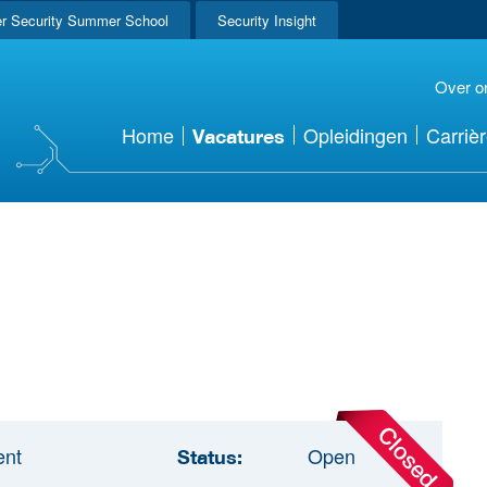
r Security Summer School
Security Insight
Over o
Home
Opleidingen
Carriè
Vacatures
ent
Open
Status: