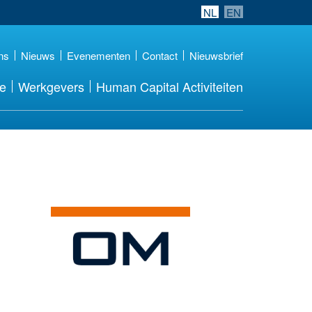
NL
EN
ns
Nieuws
Evenementen
Contact
Nieuwsbrief
re
Werkgevers
Human Capital Activiteiten
Meer werkgever
details