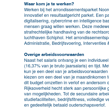
Waar kom je te werken?
Werken bij het arrondissementsparket Noor
innovatief en resultaatgericht parket. Een p
digitalisering, cybercrime en intelligence b
mensen graag willen werken. Deze medewerk
strafrechtelijke handhaving van de rechtsor
luchthaven Schiphol. Het arrondissementspa
Administratie, Bedrijfsvoering, Interventie
Overige arbeidsvoorwaarden
Naast het salaris ontvang je een individuee
(16,37% van je bruto jaarsalaris) en tijd. M
kun je een deel van je arbeidsvoorwaarden z
kiezen om een deel van je maandinkomen te 
dit budget omzetten in verlof en andersom o
Rijksoverheid hecht sterk aan persoonlijke 
van mogelijkheden. Tot de secundaire arbe
studiefaciliteiten, bedrijfsfitness, volledi
en gedeeltelijk betaald ouderschapsverlof.