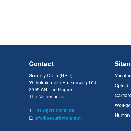
Contact
Site
Security Delta (HSD)
Vacatur
Wilhelmina van Pruisenweg 104
Opleidi
2595 AN The Hague
Carrièr
The Netherlands
Werkge
T:
+31 (0)70-2045180
Human C
E:
info@securitytalent.nl