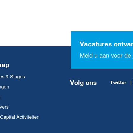
Vacatures ontva
Meld u aan voor de j
map
es & Stages
Volg ons
Twitter
ngen
e
vers
apital Activiteiten