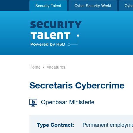
Security Talent
Cyber Security Werkt
Cybe
Home
Vacatures
Secretaris Cybercrime
Openbaar Ministerie
Permanent employm
Type Contract: