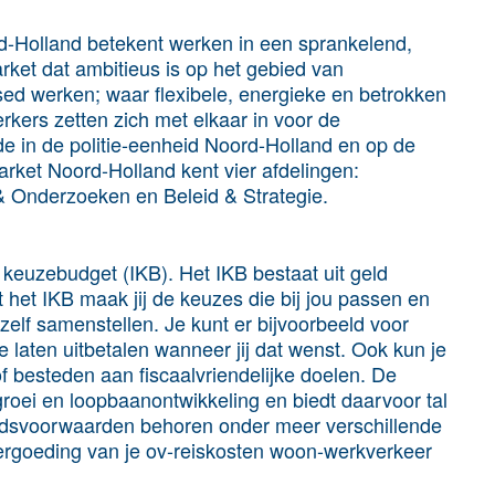
d-Holland betekent werken in een sprankelend,
arket dat ambitieus is op het gebied van
ased werken; waar flexibele, energieke en betrokken
ers zetten zich met elkaar in voor de
de in de politie-eenheid Noord-Holland en op de
rket Noord-Holland kent vier afdelingen:
s & Onderzoeken en Beleid & Strategie.
l keuzebudget (IKB). Het IKB bestaat uit geld
et het IKB maak jij de keuzes die bij jou passen en
elf samenstellen. Je kunt er bijvoorbeeld voor
laten uitbetalen wanneer jij dat wenst. Ook kun je
f besteden aan fiscaalvriendelijke doelen. De
groei en loopbaanontwikkeling en biedt daarvoor tal
idsvoorwaarden behoren onder meer verschillende
ge vergoeding van je ov-reiskosten woon-werkverkeer