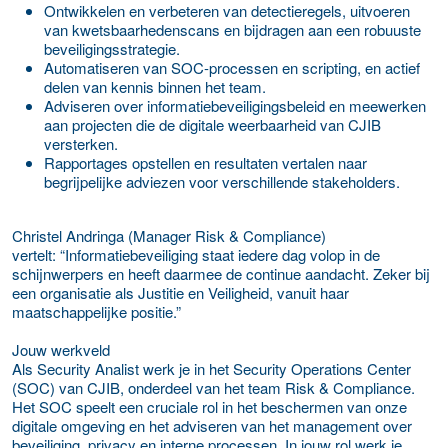
Ontwikkelen en verbeteren van detectieregels, uitvoeren
van kwetsbaarhedenscans en bijdragen aan een robuuste
beveiligingsstrategie.
Automatiseren van SOC-processen en scripting, en actief
delen van kennis binnen het team.
Adviseren over informatiebeveiligingsbeleid en meewerken
aan projecten die de digitale weerbaarheid van CJIB
versterken.
Rapportages opstellen en resultaten vertalen naar
begrijpelijke adviezen voor verschillende stakeholders.
Christel Andringa (Manager Risk & Compliance)
vertelt:
“Informatiebeveiliging staat iedere dag volop in de
schijnwerpers en heeft daarmee de continue aandacht. Zeker bij
een organisatie als Justitie en Veiligheid, vanuit haar
maatschappelijke positie.”
Jouw werkveld
Als Security Analist werk je in het Security Operations Center
(SOC) van CJIB, onderdeel van het team Risk & Compliance.
Het SOC speelt een cruciale rol in het beschermen van onze
digitale omgeving en het adviseren van het management over
beveiliging, privacy en interne processen. In jouw rol werk je