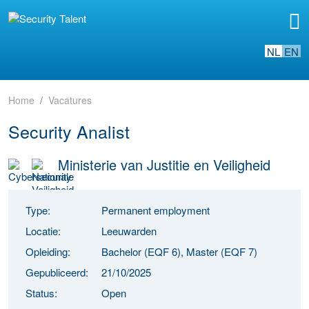
NL
EN
Home
Vacatures
Security Analist
Ministerie van Justitie en Veiligheid
Type:
Permanent employment
Locatie:
Leeuwarden
Opleiding:
Bachelor (EQF 6), Master (EQF 7)
Gepubliceerd:
21/10/2025
Status:
Open