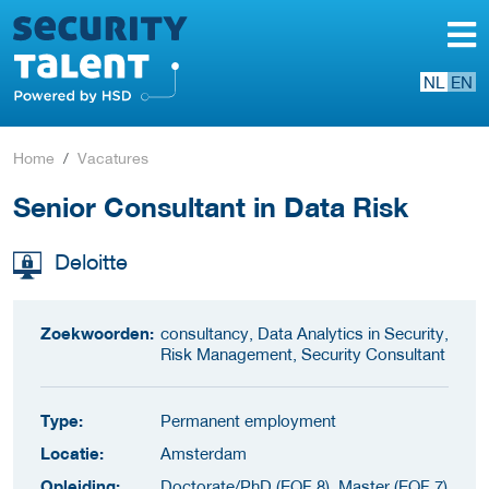
NL
EN
Home
Vacatures
Senior Consultant in Data Risk
Deloitte
Zoekwoorden:
consultancy, Data Analytics in Security,
Risk Management, Security Consultant
Type:
Permanent employment
Locatie:
Amsterdam
Opleiding:
Doctorate/PhD (EQF 8), Master (EQF 7)