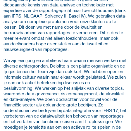
diepgaande kennis van data-analyse en technologie met
expertise over de rapportageplicht naar toezichthouders (denk
aan IFRS, NL GAAP, Solvency II, Basel IV). We gebruiken data-
analyse om complexe problemen voor onze klanten op te
lossen. Dit doen we met name door de kwaliteit en
betrouwbaarheid van rapportages te verbeteren. Dit is des te
meer relevant omdat niet alleen toezichthouders, maar ook
aandeelhouders hoge eisen stellen aan de kwaliteit en
nauwkeurigheid van rapportages.
We zijn een jong en ambitieus team waarin mensen werken met
diverse achtergronden. Deloitte is een platte organisatie en de
lijntjes binnen het team zijn dan ook kort. We hebben open en
informele cultuur waarin naar elkaar wordt geluisterd. We zullen
je dan ook actief betrekken bij discussies en
besluitvorming. We werken op het snijvlak van diverse topics,
waaronder data governance, risicomanagement, datakwaliteit
en data-analyse. We doen opdrachten voor zowel voor de
financiële sector als ook andere grote bedrijven. Zo
ondersteunen we bedrijven bij data integratie voor IFRS 17, het
verbeteren van de datakwaliteit ten behoeve van rapportages
en het vertalen van functionele eisen aan IT-oplossingen. We
moedigen je tenslotte aan om een actieve rol te spelen in de