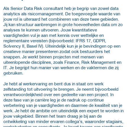
Als Senior Data Risk consultant heb je begrip van zowel data
analytics als risicomanagement. De toegevoegde waarde van
jouw rol is uiteraard het combineren van deze twee gebieden.
Jij kan structuur aanbrengen in grote hoeveelheden data om zo
analyses te kunnen uitvoeren. Jouw kwantitatieve
vaardigheden vul je aan met kennis over wettelijke en
reglementaire vereisten (bijvoorbeeld: IFRS 17, GDPR,
Solvency II, Basel IV). Uiteindelijk kun je je bevindingen op een
creatieve manier presenteren zodat ook bestuurders het
snappen. Je werkt binnen projecten met mensen van
uiteenlopende disciplines, zoals Finance, Risk Management en
IT. Je begrijpt hun manier van werken en de vaktermen die zij
gebruiken.
Je hebt al werkervaring en bent dus in staat om werk
zelfstanding tot uitvoering te brengen. Je neemt bijvoorbeeld
verantwoordelijkheid over een gedeelte van een project. In
deze fase van je carrière leg je de nadruk op continue
verbetering van je vaardigheden en daarmee de kwaliteit van je
werk. Je hebt de ambitie om uiteindelijk een expert te worden in
jouw vakgebied. Binnen het team draag je bij aan de
ontwikkeling van minder ervaren collega’s, waaronder stagiairs,
werkstudenten en consultants. Je levert tevens een significante