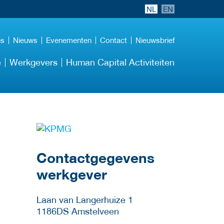
NL
EN
ns
Nieuws
Evenementen
Contact
Nieuwsbrief
e
Werkgevers
Human Capital Activiteiten
Meer werkgever
details
Contactgegevens
werkgever
Laan van Langerhuize 1
1186DS
Amstelveen