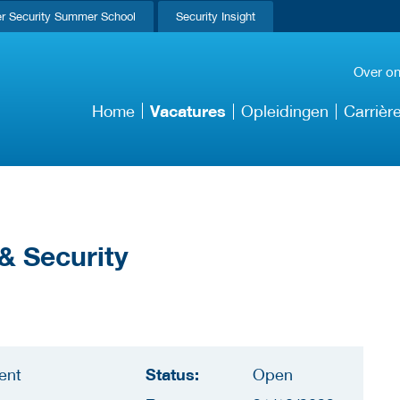
r Security Summer School
Security Insight
Over o
Vacatures
Home
Opleidingen
Carrièr
& Security
Status:
ent
Open