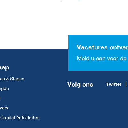
Vacatures ontva
Meld u aan voor de 
map
es & Stages
Volg ons
Twitter
ngen
e
vers
apital Activiteiten