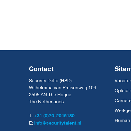
Contact
Site
Security Delta (HSD)
Vacatur
Wilhelmina van Pruisenweg 104
Opleidi
2595 AN The Hague
Carrièr
The Netherlands
Werkge
T:
+31 (0)70-2045180
Human C
E:
info@securitytalent.nl