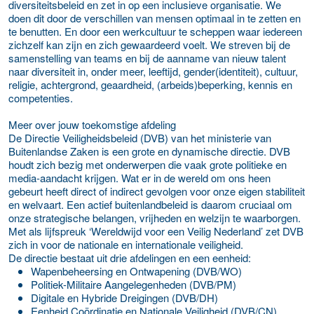
diversiteitsbeleid en zet in op een inclusieve organisatie. We
doen dit door de verschillen van mensen optimaal in te zetten en
te benutten. En door een werkcultuur te scheppen waar iedereen
zichzelf kan zijn en zich gewaardeerd voelt. We streven bij de
samenstelling van teams en bij de aanname van nieuw talent
naar diversiteit in, onder meer, leeftijd, gender(identiteit), cultuur,
religie, achtergrond, geaardheid, (arbeids)beperking, kennis en
competenties.
Meer over jouw toekomstige afdeling
De Directie Veiligheidsbeleid (DVB) van het ministerie van
Buitenlandse Zaken is een grote en dynamische directie. DVB
houdt zich bezig met onderwerpen die vaak grote politieke en
media-aandacht krijgen. Wat er in de wereld om ons heen
gebeurt heeft direct of indirect gevolgen voor onze eigen stabiliteit
en welvaart. Een actief buitenlandbeleid is daarom cruciaal om
onze strategische belangen, vrijheden en welzijn te waarborgen.
Met als lijfspreuk ‘Wereldwijd voor een Veilig Nederland’ zet DVB
zich in voor de nationale en internationale veiligheid.
De directie bestaat uit drie afdelingen en een eenheid:
Wapenbeheersing en Ontwapening (DVB/WO)
Politiek-Militaire Aangelegenheden (DVB/PM)
Digitale en Hybride Dreigingen (DVB/DH)
Eenheid Coördinatie en Nationale Veiligheid (DVB/CN)