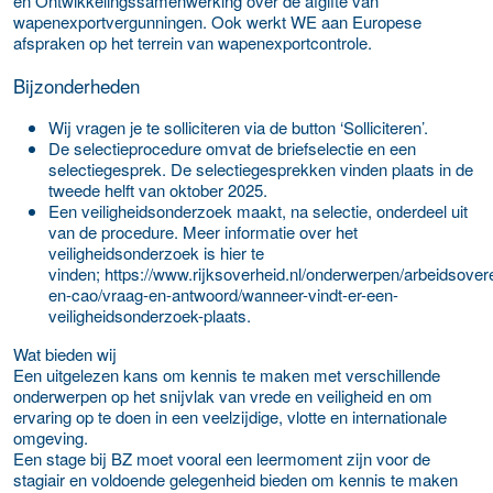
en Ontwikkelingssamenwerking over de afgifte van
wapenexportvergunningen. Ook werkt WE aan Europese
afspraken op het terrein van wapenexportcontrole.
Bijzonderheden
Wij vragen je te solliciteren via de button ‘Solliciteren’.
De selectieprocedure omvat de briefselectie en een
selectiegesprek. De selectiegesprekken vinden plaats in de
tweede helft van oktober 2025.
Een veiligheidsonderzoek maakt, na selectie, onderdeel uit
van de procedure. Meer informatie over het
veiligheidsonderzoek is hier te
vinden; https://www.rijksoverheid.nl/onderwerpen/arbeidsove
en-cao/vraag-en-antwoord/wanneer-vindt-er-een-
veiligheidsonderzoek-plaats.
Wat bieden wij
Een uitgelezen kans om kennis te maken met verschillende
onderwerpen op het snijvlak van vrede en veiligheid en om
ervaring op te doen in een veelzijdige, vlotte en internationale
omgeving.
Een stage bij BZ moet vooral een leermoment zijn voor de
stagiair en voldoende gelegenheid bieden om kennis te maken