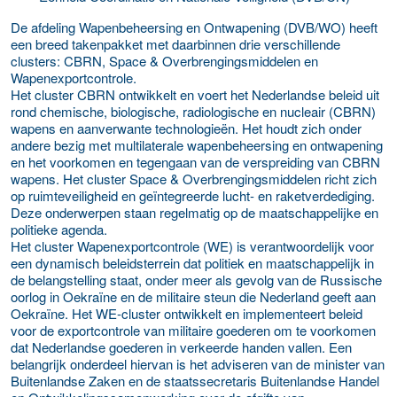
De afdeling Wapenbeheersing en Ontwapening (DVB/WO) heeft
een breed takenpakket met daarbinnen drie verschillende
clusters: CBRN, Space & Overbrengingsmiddelen en
Wapenexportcontrole.
Het cluster CBRN ontwikkelt en voert het Nederlandse beleid uit
rond chemische, biologische, radiologische en nucleair (CBRN)
wapens en aanverwante technologieën. Het houdt zich onder
andere bezig met multilaterale wapenbeheersing en ontwapening
en het voorkomen en tegengaan van de verspreiding van CBRN
wapens. Het cluster Space & Overbrengingsmiddelen richt zich
op ruimteveiligheid en geïntegreerde lucht- en raketverdediging.
Deze onderwerpen staan regelmatig op de maatschappelijke en
politieke agenda.
Het cluster Wapenexportcontrole (WE) is verantwoordelijk voor
een dynamisch beleidsterrein dat politiek en maatschappelijk in
de belangstelling staat, onder meer als gevolg van de Russische
oorlog in Oekraïne en de militaire steun die Nederland geeft aan
Oekraïne. Het WE-cluster ontwikkelt en implementeert beleid
voor de exportcontrole van militaire goederen om te voorkomen
dat Nederlandse goederen in verkeerde handen vallen. Een
belangrijk onderdeel hiervan is het adviseren van de minister van
Buitenlandse Zaken en de staatssecretaris Buitenlandse Handel