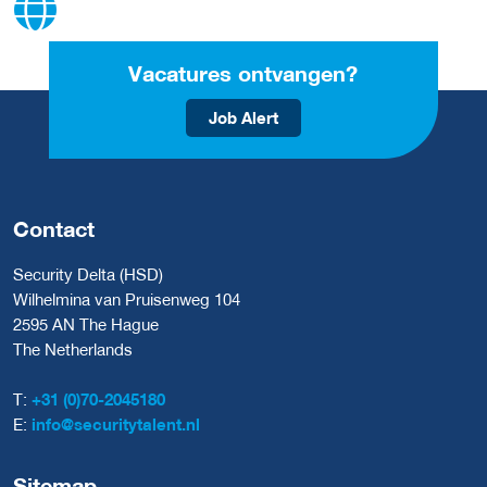
Vacatures ontvangen?
Job Alert
Contact
Security Delta (HSD)
Wilhelmina van Pruisenweg 104
2595 AN The Hague
The Netherlands
T:
+31 (0)70-2045180
E:
info@securitytalent.nl
Sitemap