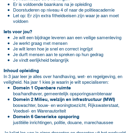
Er is voldoende baankans na je opleiding
Doorstuderen op niveau 4 of naar de politieacademie
Let op: Er zijn extra fitheidseisen zijn waar je aan moet
voldoen
Iets voor jou?
Je wilt een bijdrage leveren aan een veilige samenleving
Je werkt graag met mensen
Je wilt leren hoe je snel en correct ingrijpt
Je durft mensen aan te spreken op hun gedrag
Je vindt eerlijkheid belangrijk
Inhoud opleiding
In 3 jaar leer je alles over handhaving, wet- en regelgeving, en
veiligheid. Na jaar 1 kies je waarin je wilt specialiseren:
Domein 1 Openbare ruimte
boa/handhaver, gemeentelijk opsporingsambtenaar
Domein 2 Milieu, welzijn en infrastructuur (MWI)
boswachter, bouw- en woningtoezicht, Rijkswaterstaat,
Voedsel- en Warenautoriteit
Domein 6 Generieke opsporing
justitiële inrichtingen, politie, douane, marechaussee
Je krijgt les van je eigen docenten en docenten uit het werkveld.