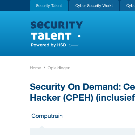
Security Talent
Cyber Security Werkt
Cybe
Home
Opleidingen
Security On Demand: Cert
Hacker (CPEH) (inclusie
Computrain