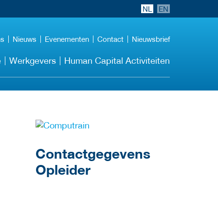
NL
EN
ns
Nieuws
Evenementen
Contact
Nieuwsbrief
e
Werkgevers
Human Capital Activiteiten
over deze opleider
Contactgegevens
Opleider