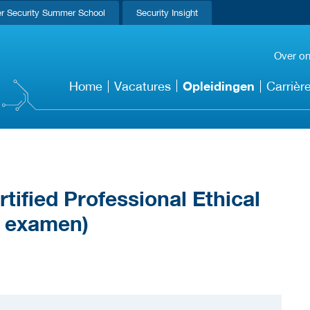
r Security Summer School
Security Insight
Over o
Opleidingen
Home
Vacatures
Carrièr
ified Professional Ethical
f examen)