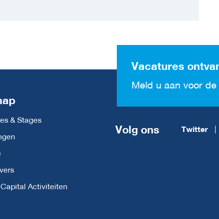
Vacatures ontva
Meld u aan voor de 
map
es & Stages
Volg ons
Twitter
ngen
e
vers
apital Activiteiten