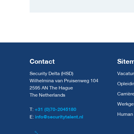
Contact
Site
Security Delta (HSD)
Vacatur
Wilhelmina van Pruisenweg 104
Opleidi
2595 AN The Hague
Carrièr
The Netherlands
Werkge
T:
+31 (0)70-2045180
Human C
E:
info@securitytalent.nl