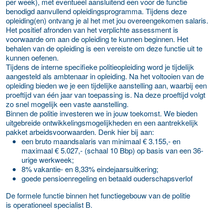
per week), met eventueel aansluitend een voor de functie
benodigd aanvullend opleidingsprogramma. Tijdens deze
opleiding(en) ontvang je al het met jou overeengekomen salaris.
Het positief afronden van het verplichte assessment is
voorwaarde om aan de opleiding te kunnen beginnen. Het
behalen van de opleiding is een vereiste om deze functie uit te
kunnen oefenen.
Tijdens de interne specifieke politieopleiding word je tijdelijk
aangesteld als ambtenaar in opleiding. Na het voltooien van de
opleiding bieden we je een tijdelijke aanstelling aan, waarbij een
proeftijd van één jaar van toepassing is. Na deze proeftijd volgt
zo snel mogelijk een vaste aanstelling.
Binnen de politie investeren we in jouw toekomst. We bieden
uitgebreide ontwikkelingsmogelijkheden en een aantrekkelijk
pakket arbeidsvoorwaarden. Denk hier bij aan:
een bruto maandsalaris van minimaal € 3.155,- en
maximaal € 5.027,- (schaal 10 Bbp) op basis van een 36-
urige werkweek;
8% vakantie- en 8,33% eindejaarsuitkering;
goede pensioenregeling en betaald ouderschapsverlof
De formele functie binnen het functiegebouw van de politie
is operationeel specialist B.