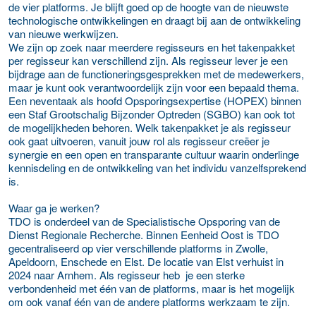
de vier platforms. Je blijft goed op de hoogte van de nieuwste
technologische ontwikkelingen en draagt bij aan de ontwikkeling
van nieuwe werkwijzen.
We zijn op zoek naar meerdere regisseurs en het takenpakket
per regisseur kan verschillend zijn. Als regisseur lever je een
bijdrage aan de functioneringsgesprekken met de medewerkers,
maar je kunt ook verantwoordelijk zijn voor een bepaald thema.
Een neventaak als hoofd Opsporingsexpertise (HOPEX) binnen
een Staf Grootschalig Bijzonder Optreden (SGBO) kan ook tot
de mogelijkheden behoren. Welk takenpakket je als regisseur
ook gaat uitvoeren, vanuit jouw rol als regisseur creëer je
synergie en een open en transparante cultuur waarin onderlinge
kennisdeling en de ontwikkeling van het individu vanzelfsprekend
is.
Waar ga je werken?
TDO is onderdeel van de Specialistische Opsporing van de
Dienst Regionale Recherche. Binnen Eenheid Oost is TDO
gecentraliseerd op vier verschillende platforms in Zwolle,
Apeldoorn, Enschede en Elst. De locatie van Elst verhuist in
2024 naar Arnhem. Als regisseur heb je een sterke
verbondenheid met één van de platforms, maar is het mogelijk
om ook vanaf één van de andere platforms werkzaam te zijn.