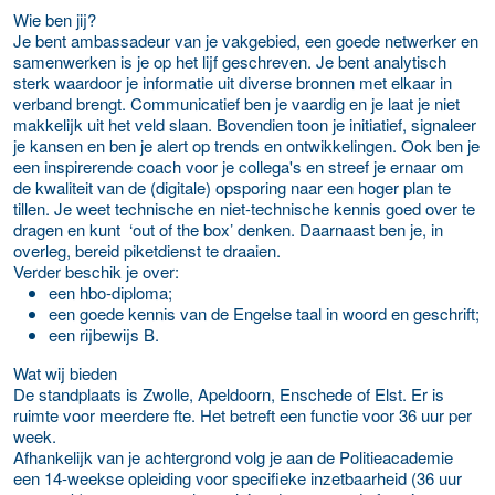
Wie ben jij?
Je bent ambassadeur van je vakgebied, een goede netwerker en
samenwerken is je op het lijf geschreven. Je bent analytisch
sterk waardoor je informatie uit diverse bronnen met elkaar in
verband brengt. Communicatief ben je vaardig en je laat je niet
makkelijk uit het veld slaan. Bovendien toon je initiatief, signaleer
je kansen en ben je alert op trends en ontwikkelingen. Ook ben je
een inspirerende coach voor je collega's en streef je ernaar om
de kwaliteit van de (digitale) opsporing naar een hoger plan te
tillen. Je weet technische en niet-technische kennis goed over te
dragen en kunt ‘out of the box’ denken. Daarnaast ben je, in
overleg, bereid piketdienst te draaien.
Verder beschik je over:
een hbo-diploma;
een goede kennis van de Engelse taal in woord en geschrift;
een rijbewijs B.
Wat wij bieden
De standplaats is Zwolle, Apeldoorn, Enschede of Elst. Er is
ruimte voor meerdere fte. Het betreft een functie voor 36 uur per
week.
Afhankelijk van je achtergrond volg je aan de Politieacademie
een 14-weekse opleiding voor specifieke inzetbaarheid (36 uur