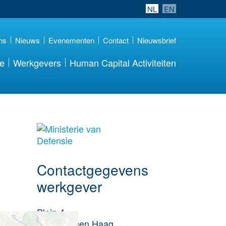
NL
EN
ns
Nieuws
Evenementen
Contact
Nieuwsbrief
re
Werkgevers
Human Capital Activiteiten
Meer werkgever
details
Contactgegevens
werkgever
Plein 4
2511CR
Den Haag