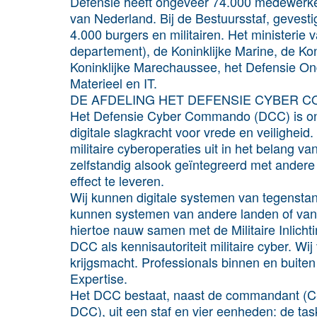
Defensie heeft ongeveer 74.000 medewerke
van Nederland. Bij de Bestuursstaf, gevest
4.000 burgers en militairen. Het ministerie 
departement), de Koninklijke Marine, de Ko
Koninklijke Marechaussee, het Defensie
Materieel en IT.
DE AFDELING HET DEFENSIE CYBER 
Het Defensie Cyber Commando (DCC) is ond
digitale slagkracht voor vrede en veiligheid
militaire cyberoperaties uit in het belang 
zelfstandig alsook geïntegreerd met andere
effect te leveren.
Wij kunnen digitale systemen van tegenstan
kunnen systemen van andere landen of van (
hiertoe nauw samen met de Militaire Inlicht
DCC als kennisautoriteit militaire cyber. Wi
krijgsmacht. Professionals binnen en buiten
Expertise.
Het DCC bestaat, naast de commandant (
DCC), uit een staf en vier eenheden: de ta