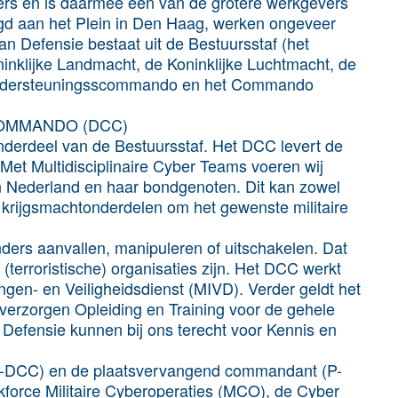
rs en is daarmee een van de grotere werkgevers
igd aan het Plein in Den Haag, werken ongeveer
van Defensie bestaat uit de Bestuursstaf (het
ninklijke Landmacht, de Koninklijke Luchtmacht, de
 Ondersteuningsscommando en het Commando
COMMANDO (DCC)
erdeel van de Bestuursstaf. Het DCC levert de
. Met Multidisciplinaire Cyber Teams voeren wij
van Nederland en haar bondgenoten. Dit kan zowel
 krijgsmachtonderdelen om het gewenste militaire
ders aanvallen, manipuleren of uitschakelen. Dat
terroristische) organisaties zijn. Het DCC werkt
ingen- en Veiligheidsdienst (MIVD). Verder geldt het
j verzorgen Opleiding en Training voor de gehele
 Defensie kunnen bij ons terecht voor Kennis en
C-DCC) en de plaatsvervangend commandant (P-
skforce Militaire Cyberoperaties (MCO), de Cyber