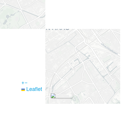
+
−
Leaflet