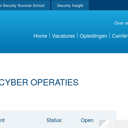
r Security Summer School
Security Insight
Over o
Home
Vacatures
Opleidingen
Carriè
 CYBER OPERATIES
nt
Status:
Open