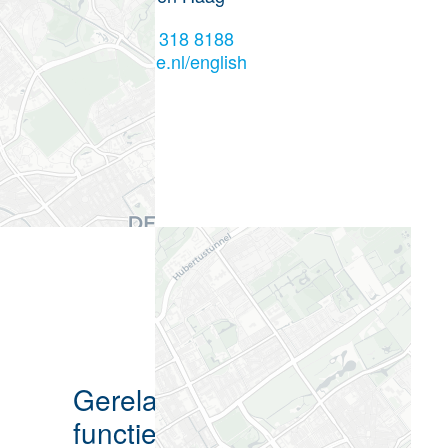
+31 70 318 8188
defensie.nl/english
Gerelateerde
functieprofielen