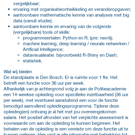
vergelijkbaar;
ervaring met organisatieontwikkeling en veranderopgaven;
aantoonbare mathematische kennis van analyses met big
data (vanuit studie);
aantoonbare kennis en ervaring van de volgende
(vergelijkbare) tools of skills:
programmeertalen: Python en R; (pre: neo4j);
machine learning, deep learning / neurale netwerken /
Artificial Intelligence;
datavisualisatie: bijvoorbeeld R-Shiny en Dash;
statistiek.
Wat wij bieden
De standplaats is Den Bosch. Er is ruimte voor 1 fte. Het
betreft een functie voor 36 uur per week.
Afhankelijk van je achtergrond volg je aan de Politieacademie
een 14-weekse opleiding voor specifieke inzetbaarheid (36 uur
per week), met eventueel aansluitend een voor de functie
benodigd aanvullend opleidingsprogramma. Tijdens deze
opleiding(en) ontvang je al het met jou overeengekomen
salaris. Het positief afronden van het verplichte assessment is
voorwaarde om aan de opleiding te kunnen beginnen. Het
behalen van de opleiding is een vereiste om deze functie uit te
kunnen oefenen. Hier vind je alle informatie met betrekking tot