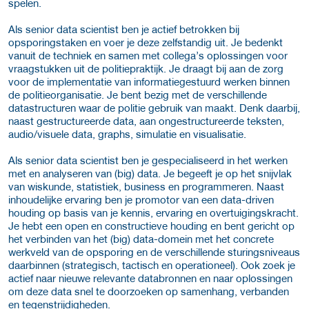
spelen.
Als senior data scientist ben je actief betrokken bij
opsporingstaken en voer je deze zelfstandig uit. Je bedenkt
vanuit de techniek en samen met collega’s oplossingen voor
vraagstukken uit de politiepraktijk. Je draagt bij aan de zorg
voor de implementatie van informatiegestuurd werken binnen
de politieorganisatie. Je bent bezig met de verschillende
datastructuren waar de politie gebruik van maakt. Denk daarbij,
naast gestructureerde data, aan ongestructureerde teksten,
audio/visuele data, graphs, simulatie en visualisatie.
Als senior data scientist ben je gespecialiseerd in het werken
met en analyseren van (big) data. Je begeeft je op het snijvlak
van wiskunde, statistiek, business en programmeren. Naast
inhoudelijke ervaring ben je promotor van een data-driven
houding op basis van je kennis, ervaring en overtuigingskracht.
Je hebt een open en constructieve houding en bent gericht op
het verbinden van het (big) data-domein met het concrete
werkveld van de opsporing en de verschillende sturingsniveaus
daarbinnen (strategisch, tactisch en operationeel). Ook zoek je
actief naar nieuwe relevante databronnen en naar oplossingen
om deze data snel te doorzoeken op samenhang, verbanden
en tegenstrijdigheden.