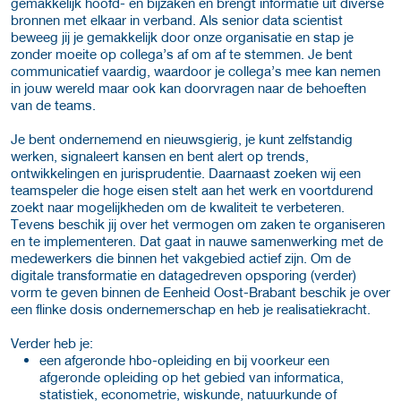
gemakkelijk hoofd- en bijzaken en brengt informatie uit diverse
bronnen met elkaar in verband. Als senior data scientist
beweeg jij je gemakkelijk door onze organisatie en stap je
zonder moeite op collega’s af om af te stemmen. Je bent
communicatief vaardig, waardoor je collega’s mee kan nemen
in jouw wereld maar ook kan doorvragen naar de behoeften
van de teams.
Je bent ondernemend en nieuwsgierig, je kunt zelfstandig
werken, signaleert kansen en bent alert op trends,
ontwikkelingen en jurisprudentie. Daarnaast zoeken wij een
teamspeler die hoge eisen stelt aan het werk en voortdurend
zoekt naar mogelijkheden om de kwaliteit te verbeteren.
Tevens beschik jij over het vermogen om zaken te organiseren
en te implementeren. Dat gaat in nauwe samenwerking met de
medewerkers die binnen het vakgebied actief zijn. Om de
digitale transformatie en datagedreven opsporing (verder)
vorm te geven binnen de Eenheid Oost-Brabant beschik je over
een flinke dosis ondernemerschap en heb je realisatiekracht.
Verder heb je:
een afgeronde hbo-opleiding en bij voorkeur een
afgeronde opleiding op het gebied van informatica,
statistiek, econometrie, wiskunde, natuurkunde of