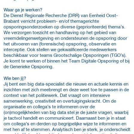
Waar ga je werken?
De Dienst Regionale Recherche (DRR) van Eenheid Oost-
Brabant verricht probleem- en/of themagerichte
opsporingsonderzoeken op diverse (geprioriteerde) thema’s.
We verzorgen toezicht en handhaving op het gebied van
vreemdelingenwetgeving en ondersteunen de opsporing door
het uitvoeren van (forensische) opsporing, observatie en
interceptie. Ook stellen we gekwalificeerde medewerkers
beschikbaar voor teams Grootschalige Opsporingen (TGO’s).
Je komt te werken of binnen het Team Digitale Opsporing of bij
de Generieke Opsporing.
Wie ben jij?
Jij bent een big data-specialist die nieuwe en actuele kennis en
inzichten met zich meebrengt en deze weet toe te passen in de
context van het politiewerk. Dat vraagt om intensieve
samenwerking, creativiteit en overtuigingskracht. Om de
organisatie en collega’s te informeren over de
(on)mogelijkheden van big data stel je de juiste vragen, waarbij
je tactvol handelt en communiceert. Daarnaast ben je in staat
om collega’s en derden op begrijpelijke wijze te informeren en
met hen af te stemmen. Analytisch ben je sterk, je onderscheidt