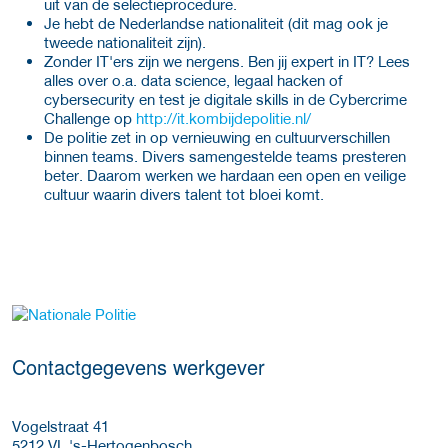
uit van de selectieprocedure.
Je hebt de Nederlandse nationaliteit (dit mag ook je
tweede nationaliteit zijn).
Zonder IT'ers zijn we nergens. Ben jij expert in IT? Lees
alles over o.a. data science, legaal hacken of
cybersecurity en test je digitale skills in de Cybercrime
Challenge op
http://it.kombijdepolitie.nl/
De politie zet in op vernieuwing en cultuurverschillen
binnen teams. Divers samengestelde teams presteren
beter. Daarom werken we hardaan een open en veilige
cultuur waarin divers talent tot bloei komt.
Meer werkgever details
Contactgegevens werkgever
Vogelstraat 41
5212 VL
's-Hertogenbosch