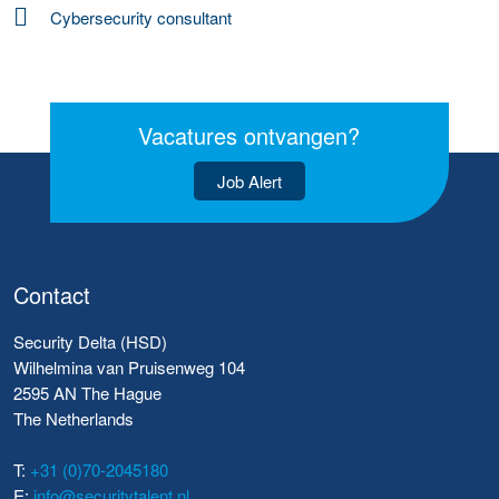
Cybersecurity consultant
Vacatures ontvangen?
Job Alert
Contact
Security Delta (HSD)
Wilhelmina van Pruisenweg 104
2595 AN The Hague
The Netherlands
T:
+31 (0)70-2045180
E:
info@securitytalent.nl