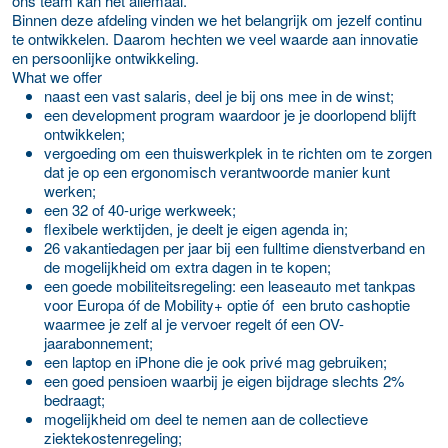
ons team kan het allemaal.
Binnen deze afdeling vinden we het belangrijk om jezelf continu
te ontwikkelen. Daarom hechten we veel waarde aan innovatie
en persoonlijke ontwikkeling.
What we offer
naast een vast salaris, deel je bij ons mee in de winst;
een development program waardoor je je doorlopend blijft
ontwikkelen;
vergoeding om een thuiswerkplek in te richten om te zorgen
dat je op een ergonomisch verantwoorde manier kunt
werken;
een 32 of 40-urige werkweek;
flexibele werktijden, je deelt je eigen agenda in;
26 vakantiedagen per jaar bij een fulltime dienstverband en
de mogelijkheid om extra dagen in te kopen;
een goede mobiliteitsregeling: een leaseauto met tankpas
voor Europa óf de Mobility+ optie óf een bruto cashoptie
waarmee je zelf al je vervoer regelt óf een OV-
jaarabonnement;
een laptop en iPhone die je ook privé mag gebruiken;
een goed pensioen waarbij je eigen bijdrage slechts 2%
bedraagt;
mogelijkheid om deel te nemen aan de collectieve
ziektekostenregeling;