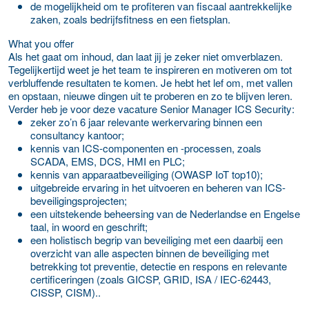
de mogelijkheid om te profiteren van fiscaal aantrekkelijke
zaken, zoals bedrijfsfitness en een fietsplan.
What you offer
Als het gaat om inhoud, dan laat jij je zeker niet omverblazen.
Tegelijkertijd weet je het team te inspireren en motiveren om tot
verbluffende resultaten te komen. Je hebt het lef om, met vallen
en opstaan, nieuwe dingen uit te proberen en zo te blijven leren.
Verder heb je voor deze vacature Senior Manager ICS Security:
zeker zo’n 6 jaar relevante werkervaring binnen een
consultancy kantoor;
kennis van ICS-componenten en -processen, zoals
SCADA, EMS, DCS, HMI en PLC;
kennis van apparaatbeveiliging (OWASP IoT top10);
uitgebreide ervaring in het uitvoeren en beheren van ICS-
beveiligingsprojecten;
een uitstekende beheersing van de Nederlandse en Engelse
taal, in woord en geschrift;
een holistisch begrip van beveiliging met een daarbij een
overzicht van alle aspecten binnen de beveiliging met
betrekking tot preventie, detectie en respons en relevante
certificeringen (zoals GICSP, GRID, ISA / IEC-62443,
CISSP, CISM)..