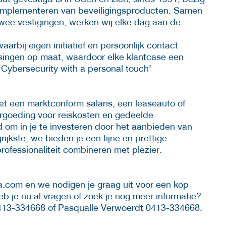
implementeren van beveiligingsproducten. Samen
twee vestigingen, werken wij elke dag aan de
arbij eigen initiatief en persoonlijk contact
ssingen op maat, waardoor elke klantcase een
‘Cybersecurity with a personal touch’
et een marktconform salaris, een leaseauto of
ergoeding voor reiskosten en gedeelde
 om in je te investeren door het aanbieden van
ijkste, we bieden je een fijne en prettige
rofessionaliteit combineren met plezier.
ca.com en we nodigen je graag uit voor een kop
Heb je nu al vragen of zoek je nog meer informatie?
 0413-334668 of Pasqualle Verwoerdt 0413-334668.