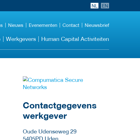
NL
EN
ns
Nieuws
Evenementen
Contact
Nieuwsbrief
e
Werkgevers
Human Capital Activiteiten
Meer werkgever
details
Contactgegevens
werkgever
Oude Udenseweg 29
5405PD
Uden