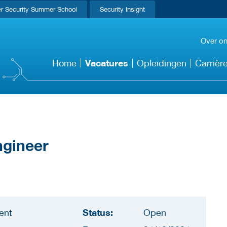
r Security Summer School
Security Insight
Over o
Vacatures
Home
Opleidingen
Carrièr
ngineer
Status:
ent
Open