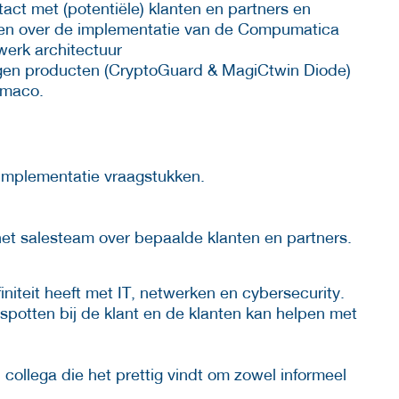
act met (potentiële) klanten en partners en
kken over de implementatie van de Compumatica
werk architectuur
eigen producten (CryptoGuard & MagiCtwin Diode)
imaco.
 implementatie vraagstukken.
t salesteam over bepaalde klanten en partners.
niteit heeft met IT, netwerken en cybersecurity.
t spotten bij de klant en de klanten kan helpen met
llega die het prettig vindt om zowel informeel