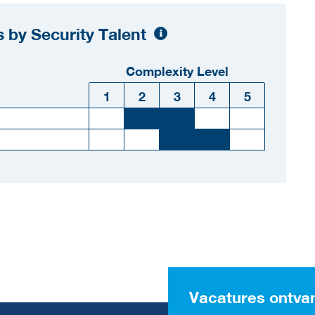
 by Security Talent
Complexity Level
1
2
3
4
5
Vacatures ontva