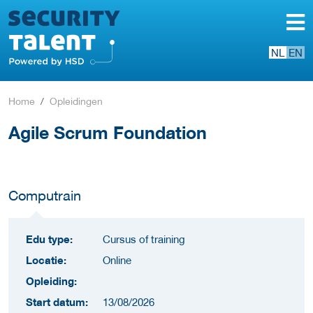
NL
EN
Home
Opleidingen
Agile Scrum Foundation
Computrain
Edu type:
Cursus of training
Locatie:
Online
Opleiding:
Start datum:
13/08/2026