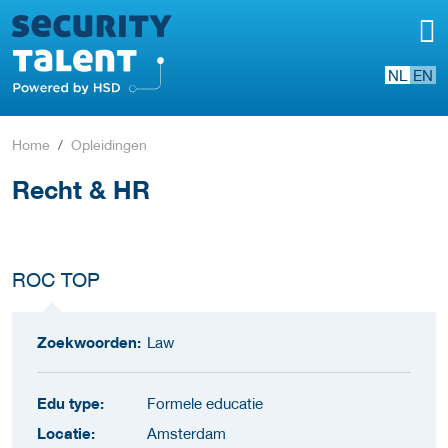
NL
EN
Home
Opleidingen
Recht & HR
ROC TOP
Zoekwoorden:
Law
Edu type:
Formele educatie
Locatie:
Amsterdam