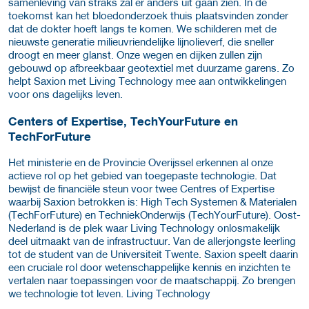
samenleving van straks zal er anders uit gaan zien. In de
toekomst kan het bloedonderzoek thuis plaatsvinden zonder
dat de dokter hoeft langs te komen. We schilderen met de
nieuwste generatie milieuvriendelijke lijnolieverf, die sneller
droogt en meer glanst. Onze wegen en dijken zullen zijn
gebouwd op afbreekbaar geotextiel met duurzame garens. Zo
helpt Saxion met Living Technology mee aan ontwikkelingen
voor ons dagelijks leven.
Centers of Expertise, TechYourFuture en
TechForFuture
Het ministerie en de Provincie Overijssel erkennen al onze
actieve rol op het gebied van toegepaste technologie. Dat
bewijst de financiële steun voor twee Centres of Expertise
waarbij Saxion betrokken is: High Tech Systemen & Materialen
(TechForFuture) en TechniekOnderwijs (TechYourFuture). Oost-
Nederland is de plek waar Living Technology onlosmakelijk
deel uitmaakt van de infrastructuur. Van de allerjongste leerling
tot de student van de Universiteit Twente. Saxion speelt daarin
een cruciale rol door wetenschappelijke kennis en inzichten te
vertalen naar toepassingen voor de maatschappij. Zo brengen
we technologie tot leven. Living Technology