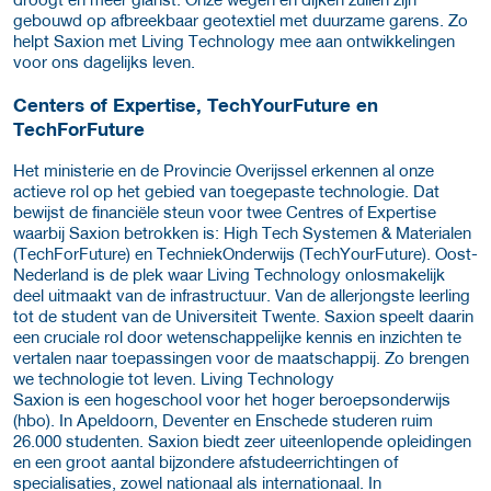
gebouwd op afbreekbaar geotextiel met duurzame garens. Zo
helpt Saxion met Living Technology mee aan ontwikkelingen
voor ons dagelijks leven.
Centers of Expertise, TechYourFuture en
TechForFuture
Het ministerie en de Provincie Overijssel erkennen al onze
actieve rol op het gebied van toegepaste technologie. Dat
bewijst de financiële steun voor twee Centres of Expertise
waarbij Saxion betrokken is: High Tech Systemen & Materialen
(TechForFuture) en TechniekOnderwijs (TechYourFuture). Oost-
Nederland is de plek waar Living Technology onlosmakelijk
deel uitmaakt van de infrastructuur. Van de allerjongste leerling
tot de student van de Universiteit Twente. Saxion speelt daarin
een cruciale rol door wetenschappelijke kennis en inzichten te
vertalen naar toepassingen voor de maatschappij. Zo brengen
we technologie tot leven. Living Technology
Saxion is een hogeschool voor het hoger beroepsonderwijs
(hbo). In Apeldoorn, Deventer en Enschede studeren ruim
26.000 studenten. Saxion biedt zeer uiteenlopende opleidingen
en een groot aantal bijzondere afstudeerrichtingen of
specialisaties, zowel nationaal als internationaal. In