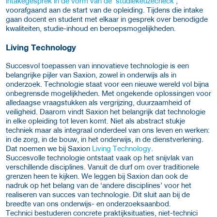
intakegesprek in de vorm van de 'studiekeuzecheck'
,
voorafgaand aan de start van de opleiding. Tijdens die intake
gaan docent en student met elkaar in gesprek over benodigde
kwaliteiten, studie-inhoud en beroepsmogelijkheden.
Living Technology
Succesvol toepassen van innovatieve technologie is een
belangrijke pijler van Saxion, zowel in onderwijs als in
onderzoek. Technologie staat voor een nieuwe wereld vol bijna
onbegrensde mogelijkheden. Met ongekende oplossingen voor
alledaagse vraagstukken als vergrijzing, duurzaamheid of
veiligheid. Daarom vindt Saxion het belangrijk dat technologie
in elke opleiding tot leven komt. Niet als abstract stukje
techniek maar als integraal onderdeel van ons leven en werken:
in de zorg, in de bouw, in het onderwijs, in de dienstverlening.
Dat noemen we bij Saxion
Living Technology
.
Succesvolle technologie ontstaat vaak op het snijvlak van
verschillende disciplines. Vanuit de durf om over traditionele
grenzen heen te kijken. We leggen bij Saxion dan ook de
nadruk op het belang van de ‘andere disciplines’ voor het
realiseren van succes van technologie. Dit sluit aan bij de
breedte van ons onderwijs- en onderzoeksaanbod.
Technici bestuderen concrete praktijksituaties, niet-technici