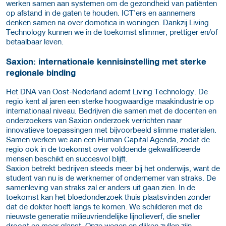
werken samen aan systemen om de gezondheid van patiënten
op afstand in de gaten te houden. ICT’ers en aannemers
denken samen na over domotica in woningen. Dankzij Living
Technology kunnen we in de toekomst slimmer, prettiger en/of
betaalbaar leven.
Saxion: internationale kennisinstelling met sterke
regionale binding
Het DNA van Oost-Nederland ademt Living Technology. De
regio kent al jaren een sterke hoogwaardige maakindustrie op
internationaal niveau. Bedrijven die samen met de docenten en
onderzoekers van Saxion onderzoek verrichten naar
innovatieve toepassingen met bijvoorbeeld slimme materialen.
Samen werken we aan een Human Capital Agenda, zodat de
regio ook in de toekomst over voldoende gekwalificeerde
mensen beschikt en succesvol blijft.
Saxion betrekt bedrijven steeds meer bij het onderwijs, want de
student van nu is de werknemer of ondernemer van straks. De
samenleving van straks zal er anders uit gaan zien. In de
toekomst kan het bloedonderzoek thuis plaatsvinden zonder
dat de dokter hoeft langs te komen. We schilderen met de
nieuwste generatie milieuvriendelijke lijnolieverf, die sneller
droogt en meer glanst. Onze wegen en dijken zullen zijn